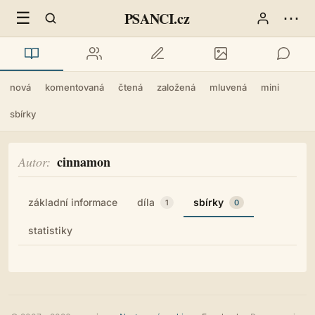
☰
⋯
PSANCI.cz
nová
komentovaná
čtená
založená
mluvená
mini
sbírky
cinnamon
Autor
základní informace
díla
sbírky
1
0
statistiky