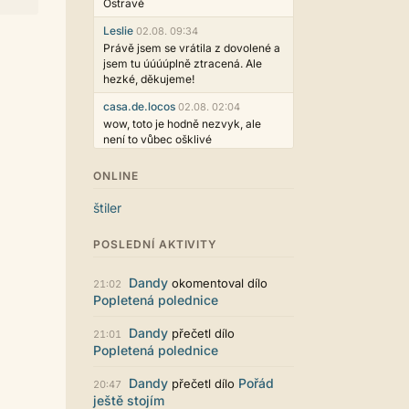
Ostravě
Leslie
02.08. 09:34
Právě jsem se vrátila z dovolené a
jsem tu úúúúplně ztracená. Ale
hezké, děkujeme!
casa.de.locos
02.08. 02:04
wow, toto je hodně nezvyk, ale
není to vůbec ošklivé
Jarda468
31.07. 12:50
ONLINE
Už i počet přečtení jde vidět,
reklama co zasahovala do chatu je
štiler
myslím také už v pořádku,
perfektní práce :)
POSLEDNÍ AKTIVITY
Singularis
30.07. 06:19
Líbí se mi tmavá varianta nového
Dandy
okomentoval dílo
21:02
vzhledu. Na některých místech
Popletená polednice
jsou sice mezi prvky příliš velké
mezery, ale když mě to bude štvát,
Dandy
přečetl dílo
21:01
určitě to půjde upravit místním
Popletená polednice
stylem... Celkově je styl dobře
funkční a příjemný. Podvedl se.
Dandy
Pořád
přečetl dílo
20:47
puero
29.07. 11:53
ještě stojím