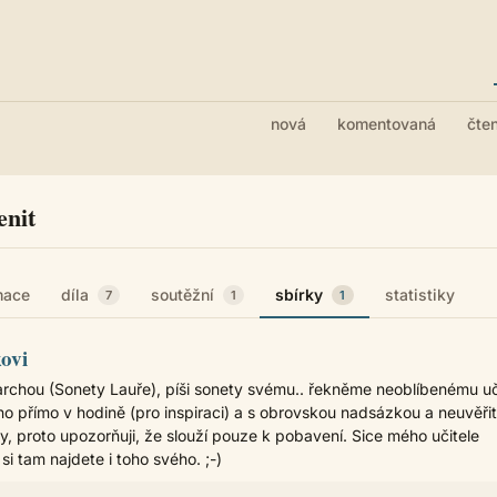
nová
komentovaná
čte
enit
mace
díla
soutěžní
sbírky
statistiky
7
1
1
ovi
archou (Sonety Lauře), píši sonety svému.. řekněme neoblíbenému uči
o přímo v hodině (pro inspiraci) a s obrovskou nadsázkou a neuvěři
, proto upozorňuji, že slouží pouze k pobavení. Sice mého učitele
 si tam najdete i toho svého. ;-)