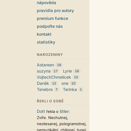
nápověda
pravidla pro autory
premium funkce
podpořte nás
kontakt
statistiky
NAROZENINY
Astareen
18
suzyna
Lyrie
17
16
VojtechChmelicek
15
Daněk
one
12
10
Tenebre
Terinka
7
1
ŘEKLI O SOBĚ
Dott
štiler
řekla o
:
Zvíře. Nechutnej,
neotesanej, pologramotnej,
nemuzikální, chlípnej, tupej,