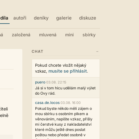
díla
autoři
deníky
galerie
diskuze
ná
založená
mluvená
mini
sbírky
−
CHAT
Pokud chcete vložit nějaký
musíte se přihlásit
vzkaz,
.
puero
03.08. 22:15
Já si v tom hicu udělám malý výlet
do Ovy rád.
casa.de.locos
03.08. 16:00
teli
Pokud byste někdo měli zájem o
mou sbírku s osobním plkem a
telně
věnováním, napište vzkaz, přišly
mi čerstvé kusy z nakladatelství
které můžu ještě dnes poslat
poštou nebo předat osobně v