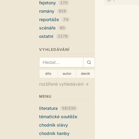
fejetony
170
romány
929
reportáže
74
scénáře
80
ostatní
2176
VYHLEDÁVÁNÍ
dílo
autor
deník
rozšířené vyhledávání →
MENU
literatura
58/330
tématické soutěže
chodník slávy
chodník hanby