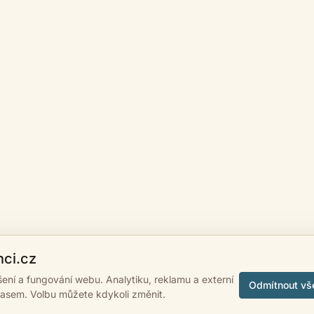
nci.cz
ášení a fungování webu. Analytiku, reklamu a externí
Odmítnout vš
lasem. Volbu můžete kdykoli změnit.