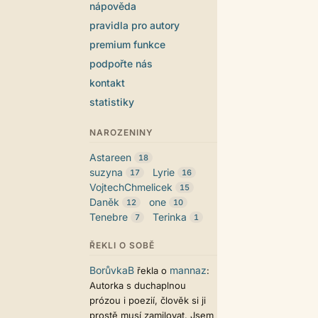
nápověda
pravidla pro autory
premium funkce
podpořte nás
kontakt
statistiky
NAROZENINY
Astareen
18
suzyna
Lyrie
17
16
VojtechChmelicek
15
Daněk
one
12
10
Tenebre
Terinka
7
1
ŘEKLI O SOBĚ
BorůvkaB
mannaz
řekla o
:
Autorka s duchaplnou
prózou i poezií, člověk si ji
prostě musí zamilovat. Jsem