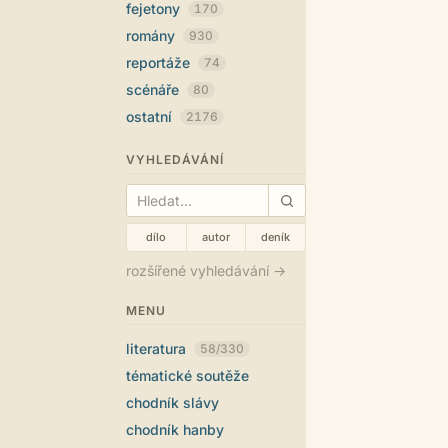
fejetony
170
romány
930
reportáže
74
scénáře
80
ostatní
2176
VYHLEDÁVÁNÍ
dílo
autor
deník
rozšířené vyhledávání →
MENU
literatura
58/330
tématické soutěže
chodník slávy
chodník hanby