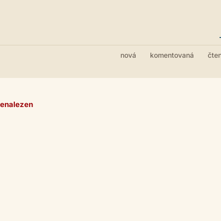
nová
komentovaná
čte
nenalezen