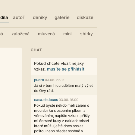
díla
autoři
deníky
galerie
diskuze
ná
založená
mluvená
mini
sbírky
−
CHAT
Pokud chcete vložit nějaký
musíte se přihlásit
vzkaz,
.
puero
03.08. 22:15
Já si v tom hicu udělám malý výlet
do Ovy rád.
casa.de.locos
03.08. 16:00
Pokud byste někdo měli zájem o
mou sbírku s osobním plkem a
věnováním, napište vzkaz, přišly
mi čerstvé kusy z nakladatelství
které můžu ještě dnes poslat
poštou nebo předat osobně v