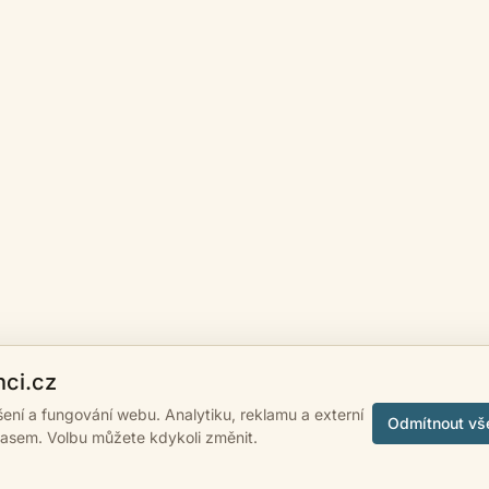
nci.cz
ášení a fungování webu. Analytiku, reklamu a externí
Odmítnout vš
lasem. Volbu můžete kdykoli změnit.
 2007 - 2026
psanci.cz
•
Nastavení cookies
•
Facebook
• Programming by
LUK