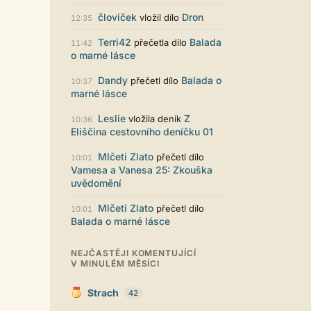
Zajímavý počin. Líbí se mi jak je to
graficky promyšlené.
človiček
Dron
vložil dílo
12:35
Santiago Dibla
29.07. 11:01
Terri42
Balada
přečetla dílo
11:42
Ahoj všem! Právě jsem publikoval
o marné lásce
svou druhou sbírku. Dostupná je ve
formátu pdf. Budu moc rád za
Dandy
Balada o
přečetl dílo
10:37
přečtení! Sbírka nese název Já v
marné lásce
sobě, dostupná je například zde:
https://www.palmknihy.cz/ekniha/j
Leslie
Z
vložila deník
10:36
a-v-sobe-428529 Santiago :)
Eliščina cestovního deníčku 01
Kristína Melegová
27.07. 21:01
super práca, symbol toho, že to tu
Mlčeti Zlato
přečetl dílo
10:01
ešte žije
Vamesa a Vanesa 25: Zkouška
uvědomění
Strach
26.07. 21:35
Pena pace Lukio,... bude to tvrdy
Mlčeti Zlato
přečetl dílo
10:01
zvykani po tech x letech ale
Balada o marné lásce
zvykneme sei
Terri42
26.07. 20:42
NEJČASTĚJI KOMENTUJÍCÍ
Na mobilu to vypadá super :-)
V MINULÉM MĚSÍCI
chvilku jsem si zvykala, ale je to
moc pěkné
Strach
42
LUKiO
26.07. 20:38