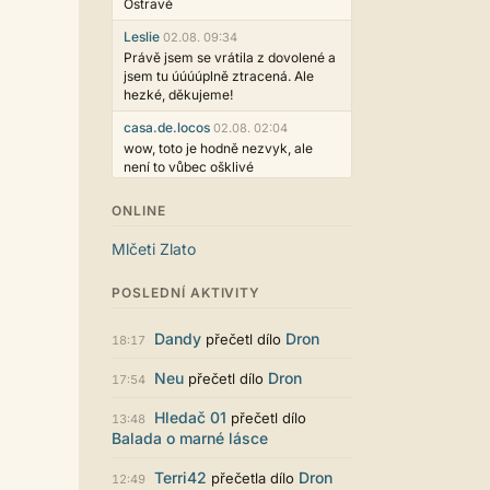
Ostravě
Leslie
02.08. 09:34
Právě jsem se vrátila z dovolené a
jsem tu úúúúplně ztracená. Ale
hezké, děkujeme!
casa.de.locos
02.08. 02:04
wow, toto je hodně nezvyk, ale
není to vůbec ošklivé
Jarda468
31.07. 12:50
ONLINE
Už i počet přečtení jde vidět,
reklama co zasahovala do chatu je
Mlčeti Zlato
myslím také už v pořádku,
perfektní práce :)
POSLEDNÍ AKTIVITY
Singularis
30.07. 06:19
Líbí se mi tmavá varianta nového
Dandy
Dron
přečetl dílo
18:17
vzhledu. Na některých místech
jsou sice mezi prvky příliš velké
Neu
Dron
přečetl dílo
17:54
mezery, ale když mě to bude štvát,
určitě to půjde upravit místním
Hledač 01
přečetl dílo
13:48
stylem... Celkově je styl dobře
Balada o marné lásce
funkční a příjemný. Podvedl se.
puero
29.07. 11:53
Terri42
Dron
přečetla dílo
12:49