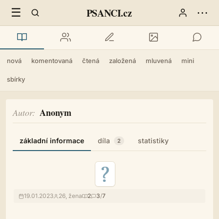
☰
⋯
PSANCI.cz
nová
komentovaná
čtená
založená
mluvená
mini
sbírky
Anonym
Autor
základní informace
díla
statistiky
2
19.01.2023
26, žena
2
3
/
7