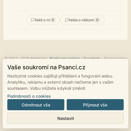
řekli o ní
řekla o někom
0
0
© 2007 - 2026
psanci.cz
•
Nastavení cookies
•
Facebook
• Programming
by
LUKiO
Vaše soukromí na Psanci.cz
Nezbytné cookies zajišťují přihlášení a fungování webu.
Analytiku, reklamu a externí obsah načteme jen s vaším
souhlasem. Volbu můžete kdykoli změnit.
Podrobnosti o cookies
Odmítnout vše
Přijmout vše
Nastavit