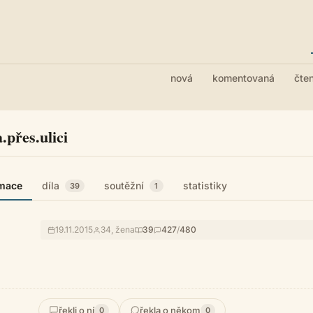
nová
komentovaná
čte
.přes.ulici
rmace
díla
soutěžní
statistiky
39
1
19.11.2015
34, žena
39
427
/
480
řekli o ní
řekla o někom
0
0