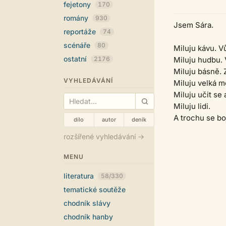
fejetony
170
romány
930
Jsem Sára.
reportáže
74
scénáře
80
Miluju kávu. Vů
ostatní
2176
Miluju hudbu.
Miluju básně. 
VYHLEDÁVÁNÍ
Miluju velká m
Miluju učit se 
Miluju lidi.
A trochu se bo
dílo
autor
deník
rozšířené vyhledávání →
MENU
literatura
58/330
tematické soutěže
chodník slávy
chodník hanby