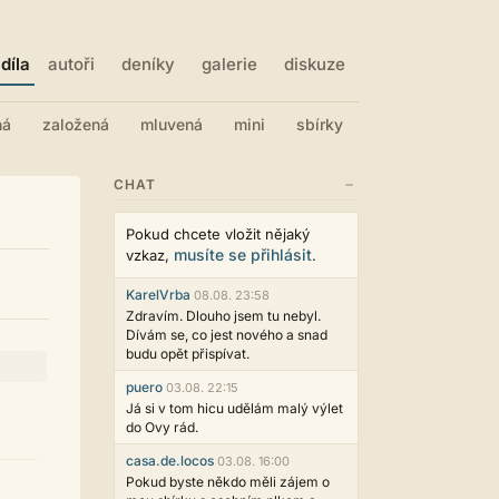
díla
autoři
deníky
galerie
diskuze
ná
založená
mluvená
mini
sbírky
−
CHAT
Pokud chcete vložit nějaký
musíte se přihlásit
vzkaz,
.
KarelVrba
08.08. 23:58
Zdravím. Dlouho jsem tu nebyl.
Dívám se, co jest nového a snad
budu opět přispívat.
puero
03.08. 22:15
Já si v tom hicu udělám malý výlet
do Ovy rád.
casa.de.locos
03.08. 16:00
Pokud byste někdo měli zájem o