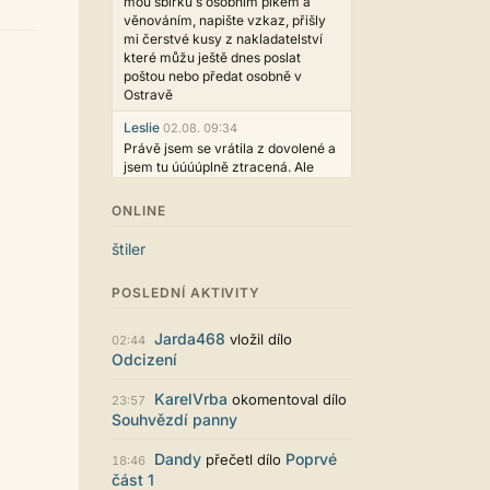
mou sbírku s osobním plkem a
věnováním, napište vzkaz, přišly
mi čerstvé kusy z nakladatelství
které můžu ještě dnes poslat
poštou nebo předat osobně v
Ostravě
Leslie
02.08. 09:34
Právě jsem se vrátila z dovolené a
jsem tu úúúúplně ztracená. Ale
hezké, děkujeme!
ONLINE
casa.de.locos
02.08. 02:04
wow, toto je hodně nezvyk, ale
štiler
není to vůbec ošklivé
Jarda468
31.07. 12:50
POSLEDNÍ AKTIVITY
Už i počet přečtení jde vidět,
reklama co zasahovala do chatu je
Jarda468
vložil dílo
02:44
myslím také už v pořádku,
Odcizení
perfektní práce :)
KarelVrba
okomentoval dílo
Singularis
23:57
30.07. 06:19
Souhvězdí panny
Líbí se mi tmavá varianta nového
vzhledu. Na některých místech
jsou sice mezi prvky příliš velké
Dandy
Poprvé
přečetl dílo
18:46
mezery, ale když mě to bude štvát,
část 1