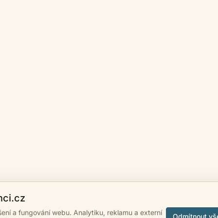
nci.cz
ášení a fungování webu. Analytiku, reklamu a externí
Odmítnout vš