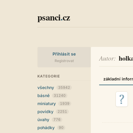
psanci
.
cz
Přihlásit se
holka
Autor
Registrovat
KATEGORIE
základní info
všechny
35942
básně
31240
miniatury
1939
povídky
2251
úvahy
776
pohádky
90