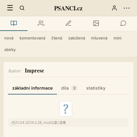
☰
⋯
PSANCI.cz
nová
komentovaná
čtená
založená
mluvená
mini
sbírky
Imprese
Autor
základní informace
díla
statistiky
2
21.04.2014
28, muž
2
2
/
6