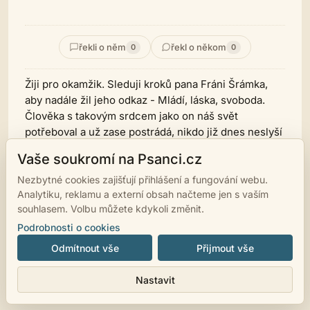
řekli o něm
řekl o někom
0
0
Žiji pro okamžik. Sleduji kroků pana Fráni Šrámka,
aby nadále žil jeho odkaz - Mládí, láska, svoboda.
Člověka s takovým srdcem jako on náš svět
potřeboval a už zase postrádá, nikdo již dnes neslyší
Stříbrný vítr vát..
Vaše soukromí na Psanci.cz
Nezbytné cookies zajišťují přihlášení a fungování webu.
Analytiku, reklamu a externí obsah načteme jen s vaším
souhlasem. Volbu můžete kdykoli změnit.
© 2007 - 2026
psanci.cz
•
Nastavení cookies
•
Facebook
• Programming
Podrobnosti o cookies
by
LUKiO
Odmítnout vše
Přijmout vše
Nastavit