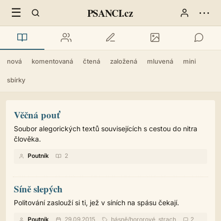
☰
⋯
PSANCI.cz
nová
komentovaná
čtená
založená
mluvená
mini
sbírky
Věčná pouť
Soubor alegorických textů souvisejících s cestou do nitra
člověka.
Poutník
2
Síně slepých
Politování zaslouží si ti, jež v síních na spásu čekají.
Poutník
29.09.2015
básně
/
hororové, strach
2