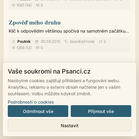
1061 (14)
0
Zpověď mého druhu
Klíč k odpovědím většinou spočívá na samotném začátku...
Poutník
30.09.2015
básně
/
příroda
2
1356 (12)
0
Vaše soukromí na Psanci.cz
Nezbytné cookies zajišťují přihlášení a fungování webu.
© 2007 - 2026
psanci.cz
•
Nastavení cookies
•
Facebook
• Programming
Analytiku, reklamu a externí obsah načteme jen s vaším
by
LUKiO
souhlasem. Volbu můžete kdykoli změnit.
Podrobnosti o cookies
Odmítnout vše
Přijmout vše
Nastavit