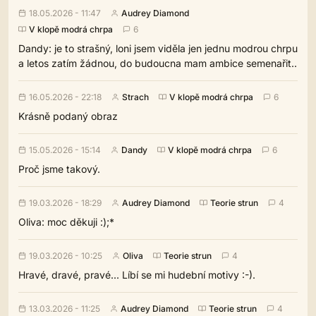
18.05.2026 - 11:47
Audrey Diamond
V klopě modrá chrpa
6
Dandy: je to strašný, loni jsem viděla jen jednu modrou chrpu
a letos zatím žádnou, do budoucna mam ambice semenařit..
16.05.2026 - 22:18
Strach
V klopě modrá chrpa
6
Krásně podaný obraz
15.05.2026 - 15:14
Dandy
V klopě modrá chrpa
6
Proč jsme takový.
19.03.2026 - 18:29
Audrey Diamond
Teorie strun
4
Oliva: moc děkuji :);*
19.03.2026 - 10:25
Oliva
Teorie strun
4
Hravé, dravé, pravé... Líbí se mi hudební motivy :-).
13.03.2026 - 11:25
Audrey Diamond
Teorie strun
4