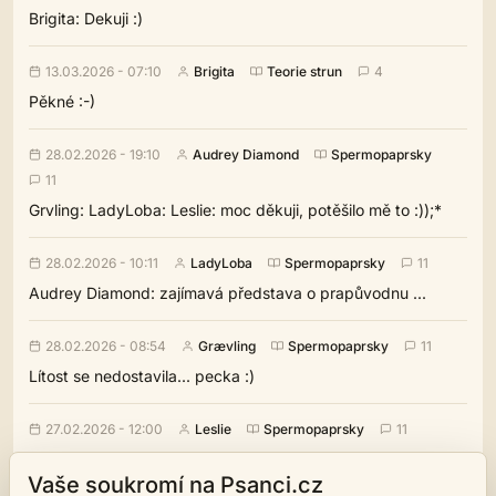
Brigita: Dekuji :)
13.03.2026 - 07:10
Brigita
Teorie strun
4
Pěkné :-)
28.02.2026 - 19:10
Audrey Diamond
Spermopaprsky
11
Grvling: LadyLoba: Leslie: moc děkuji, potěšilo mě to :));*
28.02.2026 - 10:11
LadyLoba
Spermopaprsky
11
Audrey Diamond: zajímavá představa o prapůvodnu ...
28.02.2026 - 08:54
Grævling
Spermopaprsky
11
Lítost se nedostavila... pecka :)
27.02.2026 - 12:00
Leslie
Spermopaprsky
11
Výborná, bavila mě moc. Je plná neotřelých obratů a
Vaše soukromí na Psanci.cz
asociací a ty obrazy mi úplně tekly před očima, to mám