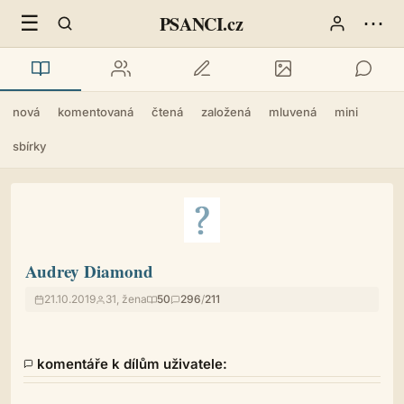
☰
⋯
PSANCI.cz
nová
komentovaná
čtená
založená
mluvená
mini
sbírky
Audrey Diamond
21.10.2019
31, žena
50
296
/
211
komentáře k dílům uživatele: