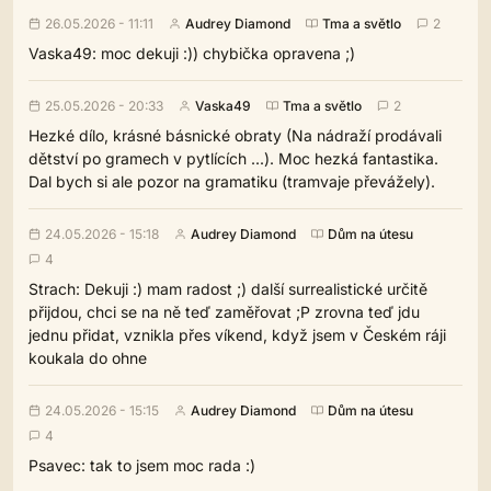
26.05.2026 - 11:11
Audrey Diamond
Tma a světlo
2
Vaska49: moc dekuji :)) chybička opravena ;)
25.05.2026 - 20:33
Vaska49
Tma a světlo
2
Hezké dílo, krásné básnické obraty (Na nádraží prodávali
dětství po gramech v pytlících ...). Moc hezká fantastika.
Dal bych si ale pozor na gramatiku (tramvaje převážely).
24.05.2026 - 15:18
Audrey Diamond
Dům na útesu
4
Strach: Dekuji :) mam radost ;) další surrealistické určitě
přijdou, chci se na ně teď zaměřovat ;P zrovna teď jdu
jednu přidat, vznikla přes víkend, když jsem v Českém ráji
koukala do ohne
24.05.2026 - 15:15
Audrey Diamond
Dům na útesu
4
Psavec: tak to jsem moc rada :)