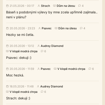
21.05.2026 - 00:17
Strach
Dům na útesu
4
Báseň s podobnými výlevy by mne zcela upřímně zajímala..
neni v plánu?
20.05.2026 - 23:23
Psavec
Dům na útesu
4
Hezky se mi četla.
20.05.2026 - 13:12
Audrey Diamond
V klopě modrá chrpa
6
Psavec: dekuji :)
20.05.2026 - 11:59
Psavec
V klopě modrá chrpa
6
Moc hezká.
18.05.2026 - 11:48
Audrey Diamond
V klopě modrá chrpa
6
Strach: dekuji :)