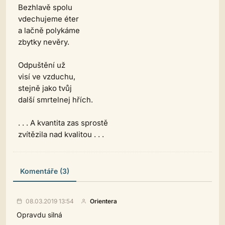
Bezhlavě spolu
vdechujeme éter
a lačně polykáme
zbytky nevěry.
Odpuštění už
visí ve vzduchu,
stejně jako tvůj
další smrtelnej hřích.
. . . A kvantita zas sprostě
zvítězila nad kvalitou . . .
Komentáře (3)
08.03.2019 13:54
Orientera
Opravdu silná