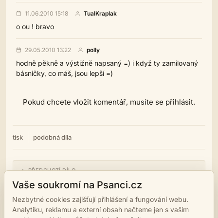
11.06.2010 15:18
TualKraplak
o ou ! bravo
29.05.2010 13:22
polly
hodně pěkně a výstižně napsaný =) i když ty zamilovaný
básničky, co máš, jsou lepší =)
Pokud chcete vložit komentář, musíte se přihlásit.
tisk
podobná díla
← PŘEDCHOZÍ DÍLO
MOZAIKA**
Vaše soukromí na Psanci.cz
Nezbytné cookies zajišťují přihlášení a fungování webu.
NÁSLEDUJÍCÍ DÍLO →
Analytiku, reklamu a externí obsah načteme jen s vaším
JANIČČINA**