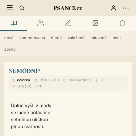
☰
⋯
PSANCI.cz
nová
komentovaná
čtená
založená
mluvená
mini
sbírky
NEMÓDNÍ*
colorka
29.05.2010
básně
/
ostatní
3
1876 (14)
0
Úplně vyšlí z módy
se ladně potácíme
setmělou uličkou
plnou marnosti.