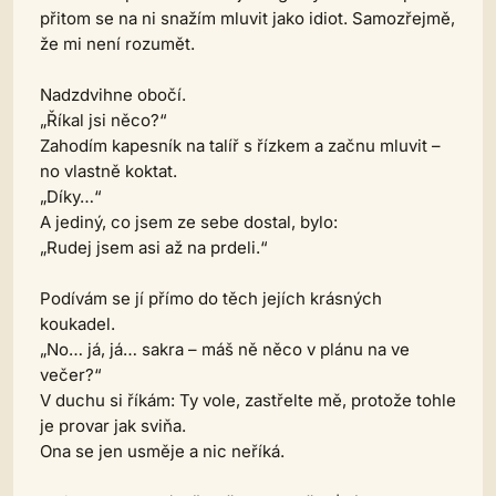
přitom se na ni snažím mluvit jako idiot. Samozřejmě,
že mi není rozumět.
Nadzdvihne obočí.
„Říkal jsi něco?“
Zahodím kapesník na talíř s řízkem a začnu mluvit –
no vlastně koktat.
„Díky…“
A jediný, co jsem ze sebe dostal, bylo:
„Rudej jsem asi až na prdeli.“
Podívám se jí přímo do těch jejích krásných
koukadel.
„No… já, já… sakra – máš ně něco v plánu na ve
večer?“
V duchu si říkám: Ty vole, zastřelte mě, protože tohle
je provar jak sviňa.
Ona se jen usměje a nic neříká.