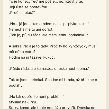
To je konec. Teď mě pošle… no, vždyť víte.
Její ústa se pootevřou.
„Proč se ptáš?“
„No… já jdu s kamarádem na pi-pi-pivko, tak…“
Nenechá mě to ani doříct.
„Tak jo, půjdu ráda, ale mám jednu podmínku.“
A sakra. No a je to tady. Proč ty holky vždycky musí
mít něco extra?
Hodím na ni tázavej kukuč.
„Půjdu ráda, ale kamaráda dneska nech doma.“
Tak to jsem nečekal. Spadne mi brada, až břinkne o
podlahu.
„No tak dobře, to není problém.“
Myslím na Jirku.
Sorry, kámo, ale tohle nemůžu provařit. Dneska ne.