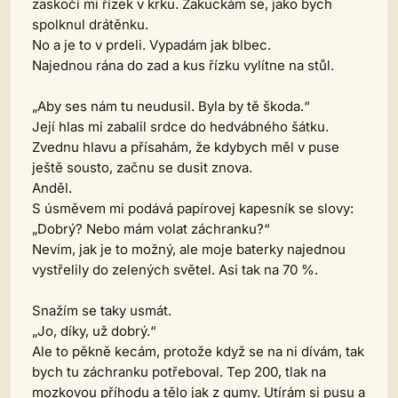
zaskočí mi řízek v krku. Zakuckám se, jako bych
spolknul drátěnku.
No a je to v prdeli. Vypadám jak blbec.
Najednou rána do zad a kus řízku vylítne na stůl.
„Aby ses nám tu neudusil. Byla by tě škoda.“
Její hlas mi zabalil srdce do hedvábného šátku.
Zvednu hlavu a přísahám, že kdybych měl v puse
ještě sousto, začnu se dusit znova.
Anděl.
S úsměvem mi podává papírovej kapesník se slovy:
„Dobrý? Nebo mám volat záchranku?“
Nevím, jak je to možný, ale moje baterky najednou
vystřelily do zelených světel. Asi tak na 70 %.
Snažím se taky usmát.
„Jo, díky, už dobrý.“
Ale to pěkně kecám, protože když se na ni dívám, tak
bych tu záchranku potřeboval. Tep 200, tlak na
mozkovou příhodu a tělo jak z gumy. Utírám si pusu a