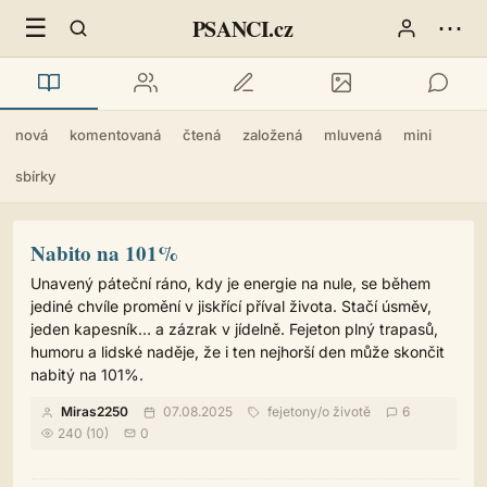
☰
⋯
PSANCI.cz
nová
komentovaná
čtená
založená
mluvená
mini
sbírky
Nabito na 101%
Unavený páteční ráno, kdy je energie na nule, se během
jediné chvíle promění v jiskřící příval života. Stačí úsměv,
jeden kapesník… a zázrak v jídelně. Fejeton plný trapasů,
humoru a lidské naděje, že i ten nejhorší den může skončit
nabitý na 101%.
Miras2250
07.08.2025
fejetony
/
o životě
6
240 (10)
0