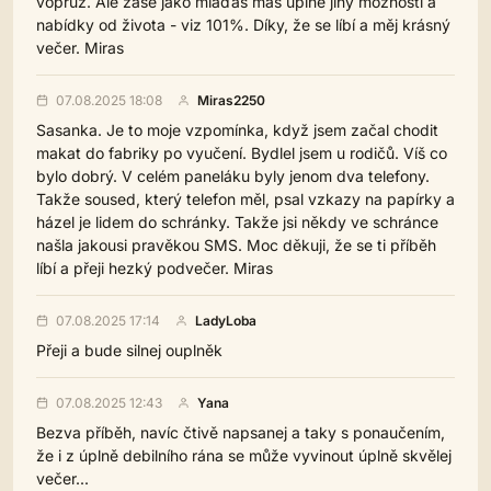
vopruz. Ale zase jako mlaďas máš úplně jiný možnosti a
nabídky od života - viz 101%. Díky, že se líbí a měj krásný
večer. Miras
07.08.2025 18:08
Miras2250
Sasanka. Je to moje vzpomínka, když jsem začal chodit
makat do fabriky po vyučení. Bydlel jsem u rodičů. Víš co
bylo dobrý. V celém paneláku byly jenom dva telefony.
Takže soused, který telefon měl, psal vzkazy na papírky a
házel je lidem do schránky. Takže jsi někdy ve schránce
našla jakousi pravěkou SMS. Moc děkuji, že se ti příběh
líbí a přeji hezký podvečer. Miras
07.08.2025 17:14
LadyLoba
Přeji a bude silnej ouplněk
07.08.2025 12:43
Yana
Bezva příběh, navíc čtivě napsanej a taky s ponaučením,
že i z úplně debilního rána se může vyvinout úplně skvělej
večer...