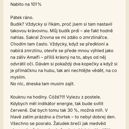
Nabito na 101 %
Pátek ráno.
Budík? Vždycky si říkám, proč jsem si tam nastavil
takovou krávovinu. Můj budík prdí – ale fakt hodně
nahlas. Sakra! Zrovna se mi zdálo o zmrzlinářce.
Chodím tam často. Vždycky, když se předkloní a
nabírá zmrzlinu, otevře se přede mnou výhled jako
na záliv Amalfi – příliš krásný na to, abys od něj
odvrátil oči. Dávám si pokaždý dva kopečky a když si
je přimáčknu na hubu, tak ani nechtějte vědět, na co
myslím.
No nic, dneska tam musím zajít.
Kouknu na hodiny. Cóžé?!!! Vylezu z postele.
Kdybych měl indikátor energie, tak bude svítit
červeně. Dal bych tomu tak 30 %, možná míň. V
hlavě zatím prázdno a čtvrtek – to nebyl dobrej den.
Všechno se posralo. Žaludek brečí jak medvěd