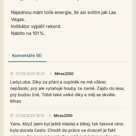
Najednou mám tolik energie, že asi svítím jak Las
Vegas.
Indikátor vypálil rekord.
Nabito na 101 %.
Komentáře (6)
07.08.2025 18:24
Miras2250
LadyLoba. Díky za přání a ouplněk na mě vůbec
nepůsobí, prý ale vytahuje houby ze země. Zajdu do lesa,
prý budou žně. Tobě také velké díky a měj se skvěle.
Miras
07.08.2025 18:18
Miras2250
Yana. Když jsem byl ještě mladej a blbej, tak takové ráno
bylo docela často. Chodit do práce ve dvaceti je fakt