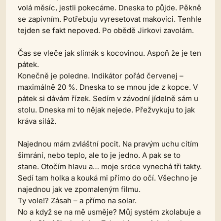
volá měsíc, jestli pokecáme. Dneska to půjde. Pěkně
se zapivním. Potřebuju vyresetovat makovici. Tenhle
tejden se fakt nepoved. Po obědě Jirkovi zavolám.
Čas se vleče jak slimák s kocovinou. Aspoň že je ten
pátek.
Konečně je poledne. Indikátor pořád červenej –
maximálně 20 %. Dneska to se mnou jde z kopce. V
pátek si dávám řízek. Sedím v závodní jídelně sám u
stolu. Dneska mi to nějak nejede. Přežvykuju to jak
kráva siláž.
Najednou mám zvláštní pocit. Na pravým uchu cítím
šimrání, nebo teplo, ale to je jedno. A pak se to
stane. Otočím hlavu a… moje srdce vynechá tři takty.
Sedí tam holka a kouká mi přímo do očí. Všechno je
najednou jak ve zpomaleným filmu.
Ty vole!? Zásah – a přímo na solar.
No a když se na mě usměje? Můj systém zkolabuje a