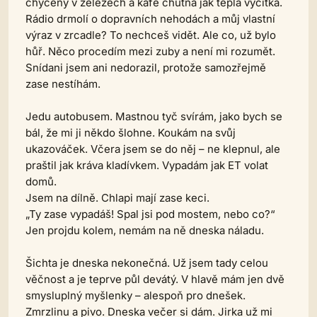
chycený v železech a kafe chutná jak teplá výčitka.
Rádio drmolí o dopravních nehodách a můj vlastní
výraz v zrcadle? To nechceš vidět. Ale co, už bylo
hůř. Něco procedím mezi zuby a není mi rozumět.
Snídani jsem ani nedorazil, protože samozřejmě
zase nestíhám.
Jedu autobusem. Mastnou tyč svírám, jako bych se
bál, že mi ji někdo šlohne. Koukám na svůj
ukazováček. Včera jsem se do něj – ne klepnul, ale
praštil jak kráva kladívkem. Vypadám jak ET volat
domů.
Jsem na dílně. Chlapi mají zase keci.
„Ty zase vypadáš! Spal jsi pod mostem, nebo co?“
Jen projdu kolem, nemám na ně dneska náladu.
Šichta je dneska nekonečná. Už jsem tady celou
věčnost a je teprve půl devátý. V hlavě mám jen dvě
smysluplný myšlenky – alespoň pro dnešek.
Zmrzlinu a pivo. Dneska večer si dám. Jirka už mi