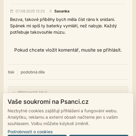
07.08.2025 12:23
Sasanka
Bezva, takové příběhy bych měla číst ráno k snídani.
Spánek mi spíš ty baterky vymlátí, než nabyje. Každý
potřebuje takovouhle múzu.
Pokud chcete vložit komentář, musíte se přihlásit.
tisk
podobná díla
← PŘEDCHOZÍ DÍLO
Když se had vyplazí ze stínu - Hostina,, Králů " podsvětí
Vaše soukromí na Psanci.cz
Nezbytné cookies zajišťují přihlášení a fungování webu.
NÁSLEDUJÍCÍ DÍLO →
Analytiku, reklamu a externí obsah načteme jen s vaším
PROFIL - Léto a dost
souhlasem. Volbu můžete kdykoli změnit.
Podrobnosti o cookies