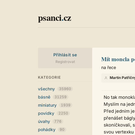
psanci
.
cz
Přihlásit se
Mít moncla 
Registrovat
na řece
KATEGORIE
Martin Patřičn
všechny
35960
básně
No tak monokla
31259
Myslím na jedn
miniatury
1939
Před jedním je
povídky
2250
přenášet bágly
úvahy
776
skoníčkovali, 
pohádky
90
svou vertexku 