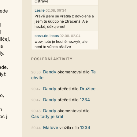
Ostravě
jede
Leslie
02.08. 09:34
Právě jsem se vrátila z dovolené a
jsem tu úúúúplně ztracená. Ale
i
hezké, děkujeme!
j
casa.de.locos
02.08. 02:04
ičej,
wow, toto je hodně nezvyk, ale
 a
není to vůbec ošklivé
ly.
Jarda468
31.07. 12:50
POSLEDNÍ AKTIVITY
Už i počet přečtení jde vidět,
ede,
reklama co zasahovala do chatu je
Dandy
Ta
okomentoval dílo
myslím také už v pořádku,
20:50
dyž
chvíle
perfektní práce :)
Singularis
30.07. 06:19
Dandy
Družice
přečetl dílo
20:47
Líbí se mi tmavá varianta nového
o,
vzhledu. Na některých místech
Dandy
1234
přečetl dílo
20:47
jsou sice mezi prvky příliš velké
mezery, ale když mě to bude štvát,
h
Dandy
okomentoval dílo
20:46
určitě to půjde upravit místním
oč ji
Čas tady je král
stylem... Celkově je styl dobře
funkční a příjemný. Podvedl se.
Malove
1234
vložila dílo
20:44
e
puero
29.07. 11:53