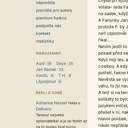
chyba při sjíž
nápověda
volala– teda F
pravidla pro autory
na zadek, když
premium funkce
A Fanynky Jard
podpořte nás
protože F. by 
ne!! vzpomněl 
kontakt
říkal…
statistiky
Nevím jestli t
posadí před se
NAROZENINY
Když míjí les,
Auril
Daya
18
15
cowboy. A když
Jan Bartek
12
potřetí, řekne
AenSL
T.H.
8
8
Nevěsta se vyd
Lilyodjinud
8
váhu, to jsi n
A teď si na te
ŘEKLI O SOBĚ
kolikátý to by
Adrianne Nesser
řekla o
jazykem mlčel, 
Delivery
:
přešel k ní, na
Teress! nejvetsi
hlavní polibek
spisovatelka! a ja se tesim az
nikdo nepřiklád
za to budes brat tucny