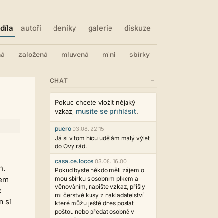
díla
autoři
deníky
galerie
diskuze
ná
založená
mluvená
mini
sbírky
−
CHAT
Pokud chcete vložit nějaký
musíte se přihlásit
vzkaz,
.
puero
03.08. 22:15
Já si v tom hicu udělám malý výlet
do Ovy rád.
casa.de.locos
03.08. 16:00
h.
Pokud byste někdo měli zájem o
sem
mou sbírku s osobním plkem a
věnováním, napište vzkaz, přišly
c
mi čerstvé kusy z nakladatelství
m si
které můžu ještě dnes poslat
poštou nebo předat osobně v