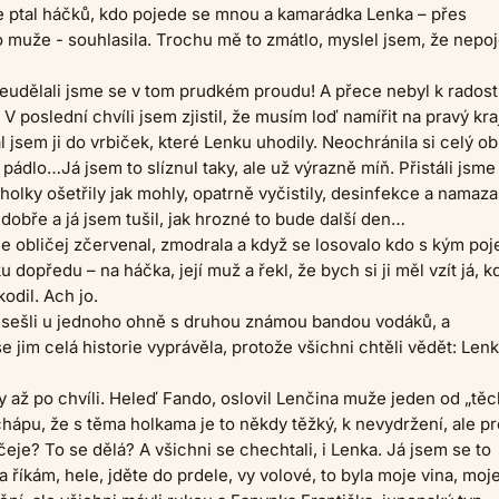
e ptal háčků, kdo pojede se mnou a kamarádka Lenka – přes
 muže - souhlasila. Trochu mě to zmátlo, myslel jsem, že nepo
Neudělali jsme se v tom prudkém proudu! A přece nebyl k radost
V poslední chvíli jsem zjistil, že musím loď namířit na pravý kra
 jsem ji do vrbiček, které Lenku uhodily. Neochránila si celý obl
pádlo…Já jsem to slíznul taky, ale už výrazně míň. Přistáli jsme
 holky ošetřily jak mohly, opatrně vyčistily, desinfekce a namaza
dobře a já jsem tušil, jak hrozné to bude další den…
e obličej zčervenal, zmodrala a když se losovalo kdo s kým poj
 dopředu – na háčka, její muž a řekl, že bych si ji měl vzít já, k
kodil. Ach jo.
 sešli u jednoho ohně s druhou známou bandou vodáků, a
e jim celá historie vyprávěla, protože všichni chtěli vědět: Lenk
ly až po chvíli. Heleď Fando, oslovil Lenčina muže jeden od „těc
chápu, že s těma holkama je to někdy těžký, k nevydržení, ale pr
čeje? To se dělá? A všichni se chechtali, i Lenka. Já jsem se to
 a říkám, hele, jděte do prdele, vy volové, to byla moje vina, moj