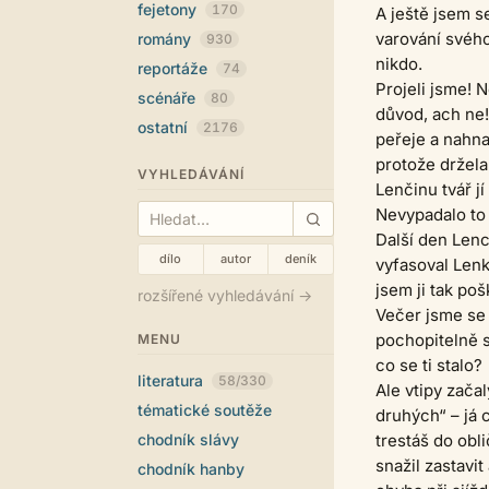
fejetony
170
A ještě jsem s
varování svého
romány
930
nikdo.
reportáže
74
Projeli jsme! 
scénáře
80
důvod, ach ne! 
ostatní
2176
peřeje a nahnal
protože držela 
VYHLEDÁVÁNÍ
Lenčinu tvář jí
Nevypadalo to 
Další den Lenc
dílo
autor
deník
vyfasoval Lenku
jsem ji tak poš
rozšířené vyhledávání →
Večer jsme se
pochopitelně s
MENU
co se ti stalo?
literatura
58/330
Ale vtipy zača
tématické soutěže
druhých“ – já 
chodník slávy
trestáš do obli
snažil zastavit
chodník hanby