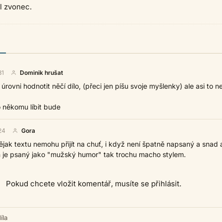
l zvonec.
31
Dominik hrušat
úrovni hodnotit něčí dílo, (přeci jen píšu svoje myšlenky) ale asi to n
to někomu líbit bude
24
Gora
ějak textu nemohu přijít na chuť, i když není špatně napsaný a snad 
n je psaný jako "mužský humor" tak trochu macho stylem.
Pokud chcete vložit komentář, musíte se přihlásit.
íla