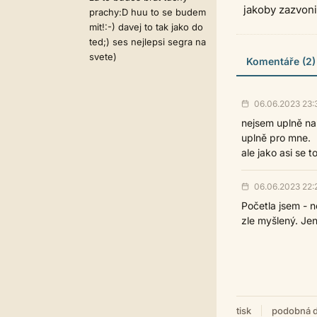
jakoby zazvoni
prachy:D huu to se budem
mit!:-) davej to tak jako do
ted;) ses nejlepsi segra na
svete)
Komentáře (2)
06.06.2023 23:
nejsem uplně na 
uplně pro mne.
ale jako asi se 
06.06.2023 22:
Početla jsem - n
zle myšlený. Je
tisk
podobná d