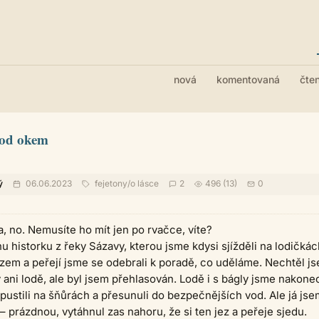
nová
komentovaná
čte
pod okem
ý
06.06.2023
fejetony
/
o lásce
2
496 (13)
0
, no. Nemusíte ho mít jen po rvačce, víte?
u historku z řeky Sázavy, kterou jsme kdysi sjížděli na lodičkác
zem a peřejí jsme se odebrali k poradě, co uděláme. Nechtěl j
 ani lodě, ale byl jsem přehlasován. Lodě i s bágly jsme nakone
spustili na šňůrách a přesunuli do bezpečnějších vod. Ale já jse
– prázdnou, vytáhnul zas nahoru, že si ten jez a peřeje sjedu.