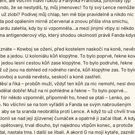
dění, ale všichni mávli rukou a Fanynka Františka, junonský typ
ando, že se nestydíš, ty, můj jmenovec! To tý svý Lence nemůže
 už zlobí? Podívej můj chlap, ten mě bije pravidelně a nikdo nic 
a pod opálením mírně zčervenal a znovu přišla vlna smíchu,
Jardu zalehla, kdy by si vzpomněla…a mezi jinými vtipy si někdo 
na antigenderový vtip, který shodou okolností právě Fanda kdys
o znáte – Kowboj se ožení, před kostelem naskočí na koně, nevěs
be a jedou. U koloniálu kůň klopýtne. To bylo poprvé, řekne kov
 a jedou lesní cestou kůň zase klopýtne. To bylo podruhé, řekne
 už jsou na dohled od rodného ranče, kůň klopýtne zas. To byl
 kovboj a sundá nevěstu, seskočí a koně zastřelí.
ěsí a říká – probůh muži, vždyť ten kůň za nic nemohl, nesl dvo
eudělal dobře! Muž na ni pohlédne a řekne – To bylo poprvé…
n fór někdo vzpomněl, připomněl ho, hned se ptali – Lenko, po
lo. No všichni se na tom vyřádili a Fanda se svým nabroušeným
aby se ta sranda neobrátila proti Lence. A když to už chvíli trva
klonil se nad její zjizvenej čumáček a opatrně ji začal líbat. A kd
, opětovaný, trval dlouho, byl najednou vtipům konec, a protože
al, nastala tma. I další se líbali. A akord G na mojí kytaře, zazněl