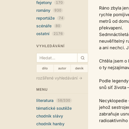
fejetony
170
Ráno zbyla jen
romány
930
rychle pomíjiv
reportáže
74
metrů od domu.
scénáře
80
překvapení.
ostatní
2176
Sedmnáctiletá
neuvěřitelný r
VYHLEDÁVÁNÍ
a ani nechci. 
Chtěla jsem o 
o ty nejzajíma
dílo
autor
deník
rozšířené vyhledávání →
Podle legendy 
snů síť života 
MENU
literatura
Necyklopedie –
58/330
jehož sestroje
tématické soutěže
zabraňuje usnu
chodník slávy
radioaktivního
chodník hanby