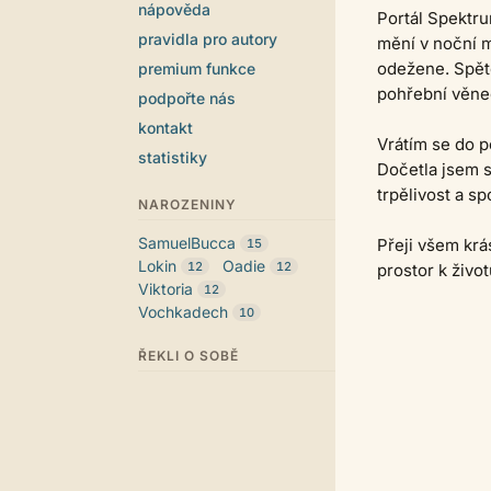
nápověda
Portál Spektru
pravidla pro autory
mění v noční m
odežene. Spěte
premium funkce
pohřební věnec
podpořte nás
kontakt
Vrátím se do p
statistiky
Dočetla jsem s
trpělivost a sp
NAROZENINY
SamuelBucca
Přeji všem krás
15
Lokin
Oadie
12
12
prostor k živo
Viktoria
12
Vochkadech
10
ŘEKLI O SOBĚ