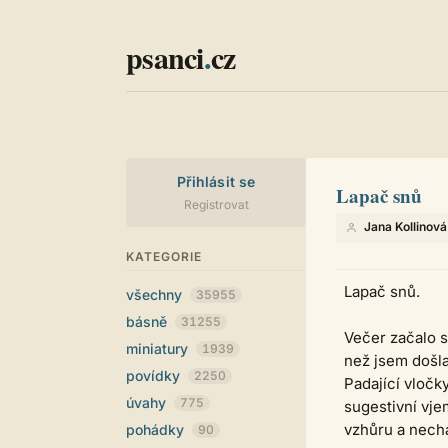
psanci
.
cz
Přihlásit se
Lapač snů
Registrovat
Jana Kollinová
KATEGORIE
Lapač snů.
všechny
35955
básně
31255
Večer začalo s
miniatury
1939
než jsem došla
povídky
2250
Padající vločk
úvahy
775
sugestivní vjem
vzhůru a necha
pohádky
90