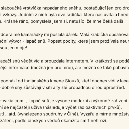
 slaboučká vrstvička napadaného sněhu, postačující jen pro dr
é vzkazy. Jedním z nich byla dvě srdíčka, která nás uvítala hned
 Krásné ráno, pomyslela jsem si, netušíc, že mne čeká další
 dcera mé kamarádky mi poslala dárek. Malá krabička obsahova
uční výtvor - lapač snů. Popsat pocity, které jsem prožívala ne
Jsou jen moje!
lapači snů vědět víc a brouzdala internetem. V krátkosti se pod
vější informace (možná jen pro mne), ale možná se také pobavít
pochází od indiánského kmene Siouxů, kteří dodnes vidí v lapa
– dobré sny zůstávají v síti a ty zlé propadnou dírou uprostřed.
 wikia.com. „ Lapač snů je vysoce moderní a výkonné zařízení 
ní se nejčastěji užívá (následuje výčet radioaktivních prvků),
tí .. atd. (vynalezeno soudruhy v Číně). Vyzařuje mírné množstv
 záření, podle čínských vědců okamžitá smrt nehrozí.