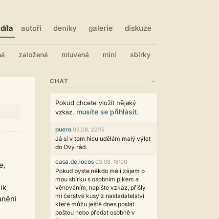
díla
autoři
deníky
galerie
diskuze
ná
založená
mluvená
mini
sbírky
−
CHAT
Pokud chcete vložit nějaký
musíte se přihlásit
vzkaz,
.
puero
03.08. 22:15
Já si v tom hicu udělám malý výlet
do Ovy rád.
casa.de.locos
03.08. 16:00
e,
Pokud byste někdo měli zájem o
mou sbírku s osobním plkem a
ik
věnováním, napište vzkaz, přišly
mi čerstvé kusy z nakladatelství
aněni
které můžu ještě dnes poslat
poštou nebo předat osobně v