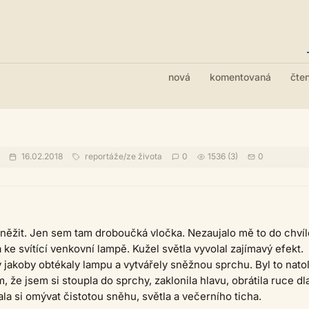
nová
komentovaná
čte
16.02.2018
reportáže
/
ze života
0
1536 (3)
0
něžit. Jen sem tam droboučká vločka. Nezaujalo mě to do chvíl
 ke svítící venkovní lampě. Kužel světla vyvolal zajímavý efekt.
y jakoby obtékaly lampu a vytvářely sněžnou sprchu. Byl to natol
, že jsem si stoupla do sprchy, zaklonila hlavu, obrátila ruce dl
la si omývat čistotou sněhu, světla a večerního ticha.