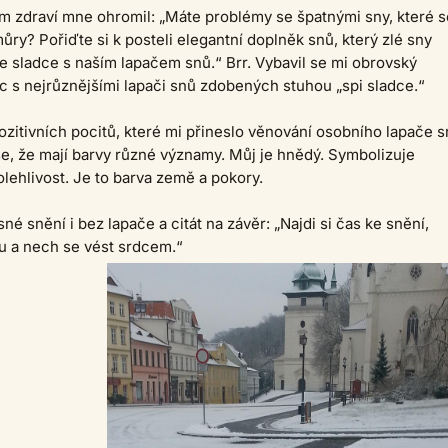
m zdraví mne ohromil: „Máte problémy se špatnými sny, které s
ůry? Pořiďte si k posteli elegantní doplněk snů, který zlé sny
 sladce s naším lapačem snů.“ Brr. Vybavil se mi obrovský
 s nejrůznějšími lapači snů zdobených stuhou „spi sladce.“
ozitivních pocitů, které mi přineslo věnování osobního lapače s
e, že mají barvy různé významy. Můj je hnědý. Symbolizuje
olehlivost. Je to barva země a pokory.
né snění i bez lapače a citát na závěr: „Najdi si čas ke snění,
tu a nech se vést srdcem.“