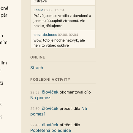
Ostravě
obné
Leslie
02.08. 09:34
 pár
Právě jsem se vrátila z dovolené a
jsem tu úúúúplně ztracená. Ale
hezké, děkujeme!
casa.de.locos
la
02.08. 02:04
wow, toto je hodně nezvyk, ale
umím
není to vůbec ošklivé
Jarda468
31.07. 12:50
ONLINE
Už i počet přečtení jde vidět,
ělím
reklama co zasahovala do chatu je
Strach
e.
myslím také už v pořádku,
perfektní práce :)
POSLEDNÍ AKTIVITY
či
Singularis
30.07. 06:19
Líbí se mi tmavá varianta nového
človiček
okomentoval dílo
22:58
vzhledu. Na některých místech
Na pomezí
jsou sice mezi prvky příliš velké
k
mezery, ale když mě to bude štvát,
človiček
Na
přečetl dílo
22:50
určitě to půjde upravit místním
pomezí
stylem... Celkově je styl dobře
í
funkční a příjemný. Podvedl se.
človiček
přečetl dílo
22:48
puero
29.07. 11:53
Popletená polednice