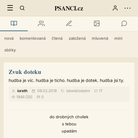
☰
⋯
PSANCI.cz
nová
komentovaná
čtená
založená
mluvená
mini
sbírky
Zvuk doteku
hudba je víc. hudba je ticho. hudba je dotek. hudba jsi ty.
ioreth
08.02.2018
básně
/
ostatní
17
1846 (25)
0
do drobných chvilek
s tebou
upadám