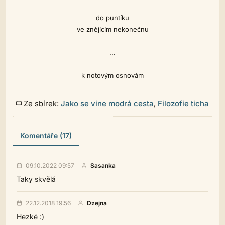
do puntíku
ve znějícím nekonečnu
...
k notovým osnovám
Ze sbírek:
Jako se vine modrá cesta
,
Filozofie ticha
Komentáře (17)
09.10.2022 09:57
Sasanka
Taky skvělá
22.12.2018 19:56
Dzejna
Hezké :)