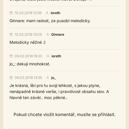
10.02.2018 13:39
ioreth
Ginnare: mam radost, ze pusobi melodicky.
10.02.2018 13:04
Ginnare
Melodicky něžné :)
09.02.2018 19:20
ioreth
jo_: dekuji mnohokrat.
09.02.2018 13:35
jo_
Je krásná, líbí pro tu svoji lehkost, s jakou plyne,
nenápadně krásné verše, i pravdivost obsahu slov. A
hlavně ten závěr.. moc pěkné..
Pokud chcete vložit komentář, musíte se přihlásit.