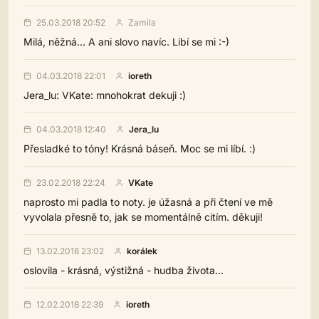
25.03.2018 20:52
Zamila
Milá, něžná... A ani slovo navíc. Líbí se mi :-)
04.03.2018 22:01
ioreth
Jera_lu: VKate: mnohokrat dekuji :)
04.03.2018 12:40
Jera_lu
Přesladké to tóny! Krásná báseň. Moc se mi líbí. :)
23.02.2018 22:24
VKate
naprosto mi padla to noty. je úžasná a při čtení ve mě
vyvolala přesně to, jak se momentálně citím. děkuji!
13.02.2018 23:02
korálek
oslovila - krásná, výstižná - hudba života...
12.02.2018 22:39
ioreth