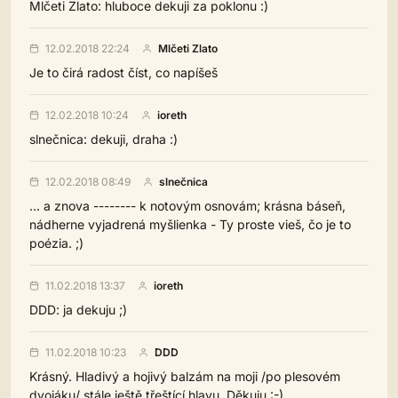
Mlčeti Zlato: hluboce dekuji za poklonu :)
12.02.2018 22:24
Mlčeti Zlato
Je to čirá radost číst, co napíšeš
12.02.2018 10:24
ioreth
slnečnica: dekuji, draha :)
12.02.2018 08:49
slnečnica
... a znova -------- k notovým osnovám; krásna báseň,
nádherne vyjadrená myšlienka - Ty proste vieš, čo je to
poézia. ;)
11.02.2018 13:37
ioreth
DDD: ja dekuju ;)
11.02.2018 10:23
DDD
Krásný. Hladivý a hojivý balzám na moji /po plesovém
dvojáku/ stále ještě třeštící hlavu. Děkuju :-)