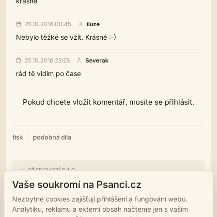
krásné
26.10.2016 00:45
iluze
Nebylo těžké se vžít. Krásné :-)
25.10.2016 23:28
Severak
rád tě vidím po čase
Pokud chcete vložit komentář, musíte se přihlásit.
tisk
podobná díla
← PŘEDCHOZÍ DÍLO
Dům
Vaše soukromí na Psanci.cz
Nezbytné cookies zajišťují přihlášení a fungování webu.
NÁSLEDUJÍCÍ DÍLO →
Analytiku, reklamu a externí obsah načteme jen s vaším
Jarní den