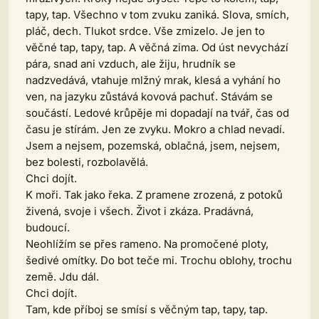
tapy, tap. Všechno v tom zvuku zaniká. Slova, smích,
pláč, dech. Tlukot srdce. Vše zmizelo. Je jen to
věčné tap, tapy, tap. A věčná zima. Od úst nevychází
pára, snad ani vzduch, ale žiju, hrudník se
nadzvedává, vtahuje mlžný mrak, klesá a vyhání ho
ven, na jazyku zůstává kovová pachuť. Stávám se
součástí. Ledové krůpěje mi dopadají na tvář, čas od
času je stírám. Jen ze zvyku. Mokro a chlad nevadí.
Jsem a nejsem, pozemská, oblačná, jsem, nejsem,
bez bolesti, rozbolavělá.
Chci dojít.
K moři. Tak jako řeka. Z pramene zrozená, z potoků
živená, svoje i všech. Život i zkáza. Pradávná,
budoucí.
Neohlížím se přes rameno. Na promočené ploty,
šedivé omítky. Do bot teče mi. Trochu oblohy, trochu
země. Jdu dál.
Chci dojít.
Tam, kde příboj se smísí s věčným tap, tapy, tap.