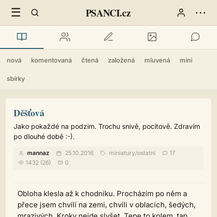
☰
⋯
PSANCI.cz
nová
komentovaná
čtená
založená
mluvená
mini
sbírky
Děšťová
Jako pokaždé na podzim. Trochu snivě, pocitově. Zdravím
po dlouhé době :-).
mannaz
25.10.2016
miniatury
/
ostatní
17
1432 (26)
0
Obloha klesla až k chodníku. Procházím po něm a
přece jsem chvílí na zemi, chvíli v oblacích, šedých,
mrazivých. Kroky nejde slyšet. Tepe to kolem, tap,