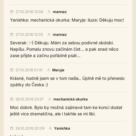
27.10.2016 12:06
mannaz
Yanishka: mechanická okurka: Maryje: iluze: Děkuju moc!
27.10.2016 12:05
mannaz
Severak: :-) Děkuju. Mám za sebou podivné období.
Nepíšu. Pomalu znovu začínám číst... a pak snad něco
zase přijde a začnu pořádně psát...
27.10.2016 01:31
Maryje
Krásné, hodně jsem se v tom našla.. Úplně mě to přeneslo
zpátky do Česka :)
26.10.2016 23:37
mechanická okurka
Moc dobré. Bylo by možná zajímavé tam ke konci dodat
ještě více dramatična, ale i takhle se mi líbí.
26.10.2016 20:09
Yanishka