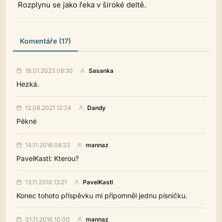
Rozplynu se jako řeka v široké deltě.
Komentáře (17)
18.01.2023 08:30
Sasanka
Hezká.
12.08.2021 12:24
Dandy
Pěkné
14.11.2016 08:23
mannaz
PavelKastl: Kterou?
13.11.2016 13:21
PavelKastl
Konec tohoto příspěvku mi připomněl jednu písničku.
01.11.2016 10:00
mannaz