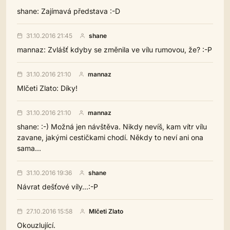
shane: Zajímavá představa :-D
31.10.2016 21:45
shane
mannaz: Zvlášť kdyby se změnila ve vílu rumovou, že? :-P
31.10.2016 21:10
mannaz
Mlčeti Zlato: Díky!
31.10.2016 21:10
mannaz
shane: :-) Možná jen návštěva. Nikdy nevíš, kam vítr vílu
zavane, jakými cestičkami chodí. Někdy to neví ani ona
sama...
31.10.2016 19:36
shane
Návrat dešťové víly...:-P
27.10.2016 15:58
Mlčeti Zlato
Okouzlující.