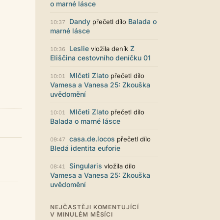
Zajímavý počin. Líbí se mi jak je to
o marné lásce
graficky promyšlené.
Dandy
Balada o
přečetl dílo
10:37
Santiago Dibla
29.07. 11:01
marné lásce
Ahoj všem! Právě jsem publikoval
svou druhou sbírku. Dostupná je ve
Leslie
Z
vložila deník
10:36
formátu pdf. Budu moc rád za
Eliščina cestovního deníčku 01
přečtení! Sbírka nese název Já v
sobě, dostupná je například zde:
Mlčeti Zlato
přečetl dílo
10:01
https://www.palmknihy.cz/ekniha/j
Vamesa a Vanesa 25: Zkouška
a-v-sobe-428529 Santiago :)
uvědomění
Kristína Melegová
27.07. 21:01
super práca, symbol toho, že to tu
Mlčeti Zlato
přečetl dílo
10:01
ešte žije
Balada o marné lásce
Strach
26.07. 21:35
casa.de.locos
přečetl dílo
09:47
Pena pace Lukio,... bude to tvrdy
Bledá identita euforie
zvykani po tech x letech ale
zvykneme sei
Singularis
vložila dílo
08:41
Terri42
26.07. 20:42
Vamesa a Vanesa 25: Zkouška
Na mobilu to vypadá super :-)
uvědomění
chvilku jsem si zvykala, ale je to
moc pěkné
NEJČASTĚJI KOMENTUJÍCÍ
LUKiO
26.07. 20:38
V MINULÉM MĚSÍCI