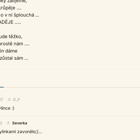
ky zalijeme,
růpěje ....
o v ní šplouchá ...
DĚJE .....
ude těžko,
rostě nám ....
ylin dáme
ůstal sám ...
27
D_P
lince :)
12
Severka
linkami zavonělo;)...