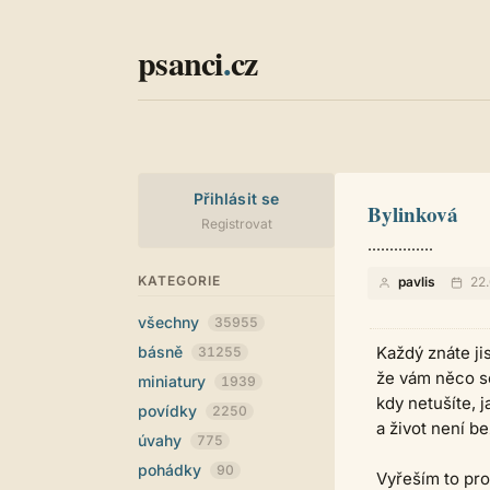
psanci
.
cz
Přihlásit se
Bylinková
Registrovat
...............
KATEGORIE
pavlis
22.
všechny
35955
básně
Každý znáte jis
31255
že vám něco sc
miniatury
1939
kdy netušíte, jak
povídky
2250
a život není be
úvahy
775
pohádky
90
Vyřeším to pr