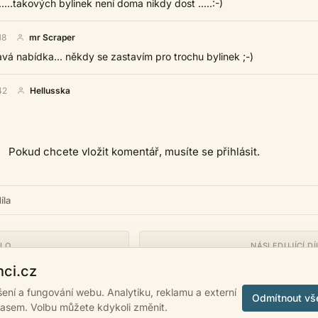
 .....takových bylinek není doma nikdy dost .....:-)
18
mr Scraper
vá nabídka... někdy se zastavím pro trochu bylinek ;-)
42
Hellusska
Pokud chcete vložit komentář, musíte se přihlásit.
íla
ÍLO
NÁSLEDUJÍCÍ DÍ
Při západu slunce
nci.cz
ášení a fungování webu. Analytiku, reklamu a externí
Odmítnout vš
lasem. Volbu můžete kdykoli změnit.