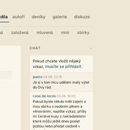
díla
autoři
deníky
galerie
diskuze
ná
založená
mluvená
mini
sbírky
−
CHAT
Pokud chcete vložit nějaký
musíte se přihlásit
vzkaz,
.
puero
03.08. 22:15
Já si v tom hicu udělám malý výlet
do Ovy rád.
casa.de.locos
03.08. 16:00
Pokud byste někdo měli zájem o
mou sbírku s osobním plkem a
věnováním, napište vzkaz, přišly
mi čerstvé kusy z nakladatelství
které můžu ještě dnes poslat
poštou nebo předat osobně v