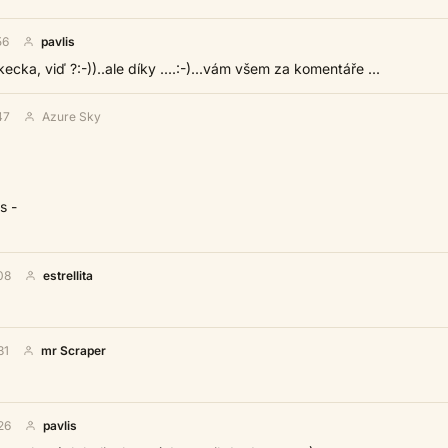
56
pavlis
 kecka, viď ?:-))..ale díky ....:-)...vám všem za komentáře ...
47
Azure Sky
s -
08
estrellita
31
mr Scraper
26
pavlis