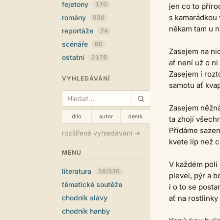
fejetony
170
jen co to příro
s kamarádkou
romány
930
někam tam u nás
reportáže
74
scénáře
80
Zasejem na nic
ostatní
2176
ať není už o ni 
Zasejem i rozt
VYHLEDÁVÁNÍ
samotu ať kvape
Zasejem něžná
dílo
autor
deník
ta zhojí všechn
Přidáme sazeni
rozšířené vyhledávání →
kvete líp než ci
MENU
V každém poli
literatura
58/330
plevel, pýr a b
tématické soutěže
i o to se post
chodník slávy
ať na rostlinky 
chodník hanby