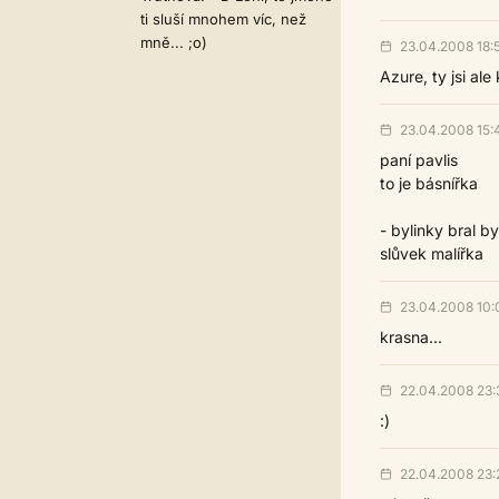
ti sluší mnohem víc, než
mně... ;o)
23.04.2008 18:
Azure, ty jsi ale
23.04.2008 15:
paní pavlis
to je básnířka
- bylinky bral by
slůvek malířka
23.04.2008 10:
krasna...
22.04.2008 23:
:)
22.04.2008 23: