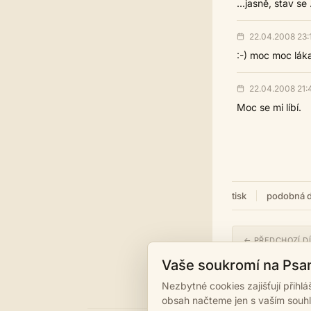
...jasně, stav se
22.04.2008 23:
:-) moc moc láka
22.04.2008 21:
Moc se mi líbí.
tisk
podobná d
← PŘEDCHOZÍ D
Ráno poté
Vaše soukromí na Psa
Nezbytné cookies zajišťují přihl
obsah načteme jen s vaším souh