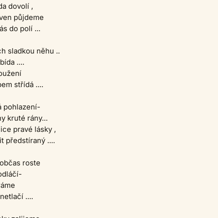
da dovolí ,
 ven půjdeme
 do polí ...
h sladkou něhu ..
bída ....
oužení
m střídá ....
 pohlazení-
y kruté rány...
ce pravé lásky ,
t předstíraný ....
 občas roste
odláčí-
aráme
netlačí ....