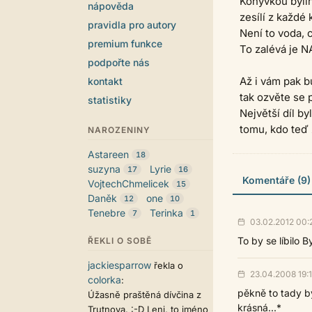
Konývkou bylin
nápověda
zesílí z každé k
pravidla pro autory
Není to voda, c
premium funkce
To zalévá je NA
podpořte nás
Až i vám pak b
kontakt
tak ozvěte se p
statistiky
Největší díl b
tomu, kdo teď z
NAROZENINY
Astareen
18
suzyna
Lyrie
17
16
Komentáře (9)
VojtechChmelicek
15
Daněk
one
12
10
Tenebre
Terinka
7
1
03.02.2012 00:
To by se líbilo By
ŘEKLI O SOBĚ
jackiesparrow
řekla o
23.04.2008 19:
colorka
:
pěkně to tady by
Úžasně praštěná dívčina z
krásná...*
Trutnova. :-D Leni, to jméno