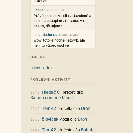
Ostravě
Leslie
02.08. 09:34
Právě jsem se vrátila z dovolené a
jsem tu úúúúplně ztracená. Ale
hezké, děkujeme!
casa.de.locos
02.08. 02:04
wow, toto je hodně nezvyk, ale
není to vůbec ošklivé
Jarda468
31.07. 12:50
ONLINE
Už i počet přečtení jde vidět,
reklama co zasahovala do chatu je
oslov radek
myslím také už v pořádku,
perfektní práce :)
POSLEDNÍ AKTIVITY
Singularis
30.07. 06:19
Líbí se mi tmavá varianta nového
Hledač 01
přečetl dílo
13:48
vzhledu. Na některých místech
Balada o marné lásce
jsou sice mezi prvky příliš velké
mezery, ale když mě to bude štvát,
Terri42
Dron
přečetla dílo
12:49
určitě to půjde upravit místním
stylem... Celkově je styl dobře
človiček
Dron
vložil dílo
12:35
funkční a příjemný. Podvedl se.
puero
29.07. 11:53
Terri42
Balada
přečetla dílo
11:42