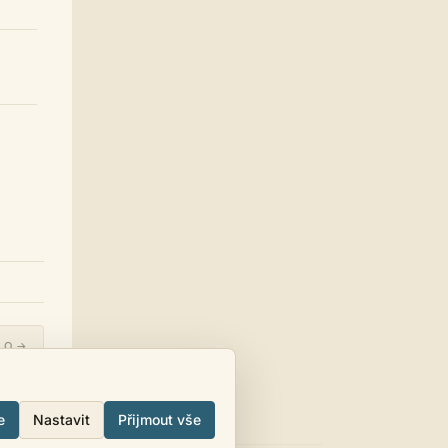
Homér
04.07. 17:28
Příbram
casa.de.locos
30.06. 16:13
Tampa, FL
Strach
30.06. 10:16
Tamp
Jarda468
30.06. 00:26
Co je víc Babiš? Trump nebo
dumb?
Homér
15.06. 23:14
Kdo je víc dumb? Babiš nebo
Trump?
casa.de.locos
13.06. 14:56
souhlasím, někdy mi pomáhá
udělat 'dump' - vypsat ze sebe ten
LO →
rozhodovací špunt a vidět co je za
.....
ním, a pak se k těm torzům textů
opakovaně vracet dokud si to
nesedne
e
Nastavit
Přijmout vše
Jarda468
13.06. 02:03