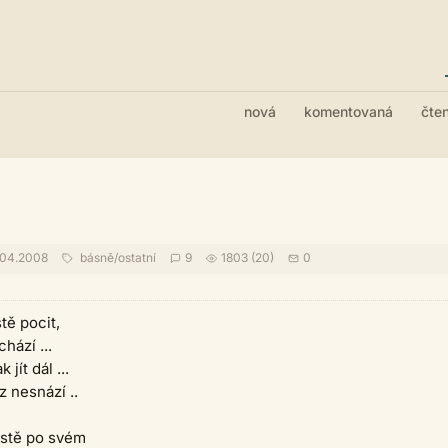
nová
komentovaná
čte
04.2008
básně
/
ostatní
9
1803 (20)
0
tě pocit,
hází ...
 jít dál ...
z nesnází ..
ostě po svém