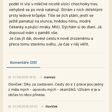
podél ní visí v mléčné nicotě slzící chocholky trav,
nehybně se po mně natahují. Stírám z nich zkřehlými
prsty ledové krůpěje. Tiše se jich ptám, jestli se
ještě pamatují na slunce, hnědou hlínu, modré
čekanky a plující mraky. Mlčí. Dýchám si do dlaní. Já
doposud mám v paměti vše.
Je čas jít dál, dovést cestu k nově zrozenému a
přece tomu starému světu. Je čas v něj věřit.
Komentáře (20)
07.06.2018 19:10
mannaz
človiček: Díky za zastavení. Cesty do a z práce jsou jedny
z mála mých - opravdu mých - okamžiků. Užívám si je a
občas to něco přinese.
02.06.2018 00:52
človiček