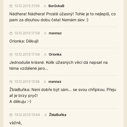
13.12.2013 21:59
BorůvkaB
Nádhera! Nádhera! Prostě úžasný! Tohle je to nejlepší, co
jsem za dlouhou dobu četa! Nemám slov :)
13.12.2013 17:08
mannaz
Orionka: Děkuji!
13.12.2013 17:06
Orionka
Jednoduše krásné. Kolik úžasných věcí dá napsat na
téma vzdálené jaro...
13.12.2013 13:58
mannaz
ŽblaBuňka: Není dobře být sám... se svou chřipkou. Přeju
ať je brzy pryč!
A děkuju :-)
13.12.2013 13:44
ŽblaBuňka
vážně,