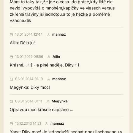
Mám to taky tak,že jde o cestu do práce,kdy lidé nic
nevidí vypovídá o mnohém,kapičky ve vlasech versus
zkřehlé traviny jsi jednotou,a to je hezké a poměrně
vzácné.dík
13.01.2014 12:44
mannaz
Ailin: Děkuju!
13.01.2014 08:56
Ailin
Krásné... :-) - a plné naděje. Díky :-)
03.01.2014 01:19
mannaz
Megynka: Díky moc!
03.01.2014 01:11
Megynka
Opravdu moc krásně napsáno ...
15.12.2013 14:21
mannaz
Yana: Díky moc! Je jednodušší nechat poezii schovanou v