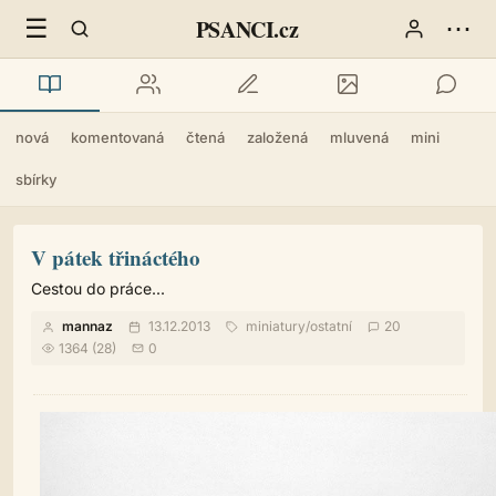
☰
⋯
PSANCI.cz
nová
komentovaná
čtená
založená
mluvená
mini
sbírky
V pátek třináctého
Cestou do práce...
mannaz
13.12.2013
miniatury
/
ostatní
20
1364 (28)
0