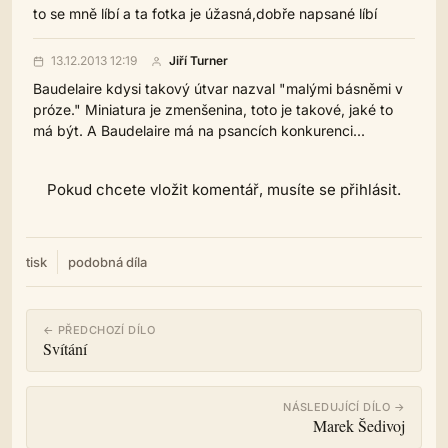
to se mně líbí a ta fotka je úžasná,dobře napsané líbí
13.12.2013 12:19
Jiří Turner
Baudelaire kdysi takový útvar nazval "malými básněmi v
próze." Miniatura je zmenšenina, toto je takové, jaké to
má být. A Baudelaire má na psancích konkurenci...
Pokud chcete vložit komentář, musíte se přihlásit.
tisk
podobná díla
← PŘEDCHOZÍ DÍLO
Svítání
NÁSLEDUJÍCÍ DÍLO →
Marek Šedivoj