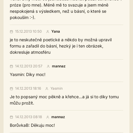
próze (pro mne). Méně mě to svazuje a jsem méně
nespokojená s výsledkem, než u básní, o které se
pokouším :-).
15.12.2013 10:50
Yana
je to neskutečně poetické a někdo by možná upravil
formu a zařadil do básní, hezký je i ten obrázek,
dokresluje atmosféru
14.12.2013 20:57
mannaz
Yasmin: Díky moc!
14.12.2013 18:16
Yasmin
Je to popsaný moc pěkně a křehce...a já si to díky tomu
můžu prožít.
14.12.2013 08:18
mannaz
BorůvkaB: Děkuju moc!