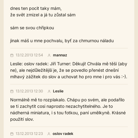
dnes ten pocit taky mám,
že svět zmizel a já tu zůstal sám
sám se svou chřipkou
jinak máš u mne pochvalu, byť za chmurnou náladu
13.12.2013 12:54
mannaz
Leslie: oslov radek: Jiří Turner: Děkuji! Chvála mě těší (aby
ne), ale nejdůležitější je, že se povedlo přenést dnešní
mlhavý zážitek do slov a uchovat ho pro mne i pro vás :-).
13.12.2013 12:30
Leslie
Normálně mě to rozplakalo. Chápu po svém, ale podařilo
se ti zachytit cosi naprosto nezachytitelného. Je to
nádherná miniatura, i s tou fotkou, paní umělkyně. Krásné
použití slov.
13.12.2013 12:23
oslov radek