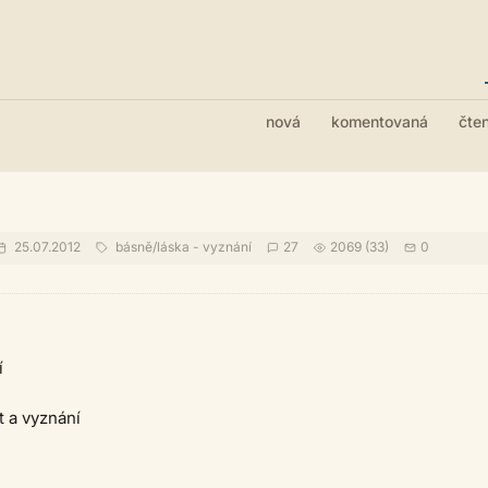
nová
komentovaná
čte
25.07.2012
básně
/
láska - vyznání
27
2069 (33)
0
í
t a vyznání