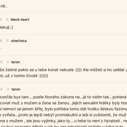
žně..
3
black.heart
ekuji ;)
28
slnečnica
)
09
taron
že žádné peklo se u tebe konat nebude :)))) Ale můžeš si ho udělat 
eš..už v tomto životě :))))))
04
taron
končila bys tam....podle Nového zákona ne...já to vidím tak...pohané
bcovat muž s mužem a žena se ženou...jejich sexuální hrátky byly ho
í nemoci se jenom šířily, bylo potřeba tomu dát trošku lidskou fazónu
e zvířata...proto je lepší nebýt promiskuitní a leší si uvědomit, že mu
na s mužem , ale jsou vyjímky, jako ty....u tebe to není z hýralosti , 
š co bys roupama dělala a jak by ses smyslností opájela u tebe je to