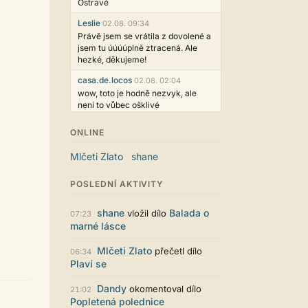
Ostravě
Leslie
02.08. 09:34
Právě jsem se vrátila z dovolené a
jsem tu úúúúplně ztracená. Ale
hezké, děkujeme!
casa.de.locos
02.08. 02:04
wow, toto je hodně nezvyk, ale
není to vůbec ošklivé
Jarda468
31.07. 12:50
ONLINE
Už i počet přečtení jde vidět,
reklama co zasahovala do chatu je
Mlčeti Zlato
shane
myslím také už v pořádku,
perfektní práce :)
POSLEDNÍ AKTIVITY
Singularis
30.07. 06:19
Líbí se mi tmavá varianta nového
shane
Balada o
vložil dílo
07:23
vzhledu. Na některých místech
marné lásce
jsou sice mezi prvky příliš velké
mezery, ale když mě to bude štvát,
Mlčeti Zlato
přečetl dílo
06:34
určitě to půjde upravit místním
Plaví se
stylem... Celkově je styl dobře
funkční a příjemný. Podvedl se.
Dandy
okomentoval dílo
21:02
puero
29.07. 11:53
Popletená polednice