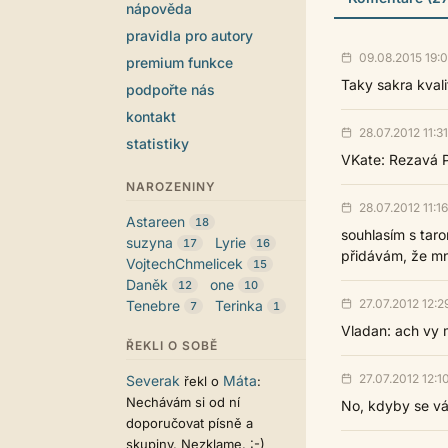
nápověda
pravidla pro autory
09.08.2015 19:
premium funkce
Taky sakra kvalit
podpořte nás
kontakt
28.07.2012 11:31
statistiky
VKate: Rezavá Pl
NAROZENINY
28.07.2012 11:16
Astareen
18
souhlasím s taro
suzyna
Lyrie
17
16
přidávám, že mně
VojtechChmelicek
15
Daněk
one
12
10
27.07.2012 12:2
Tenebre
Terinka
7
1
Vladan: ach vy m
ŘEKLI O SOBĚ
27.07.2012 12:1
Severak
Máta
řekl o
:
Nechávám si od ní
No, kdyby se vám
doporučovat písně a
skupiny. Nezklame. :-)