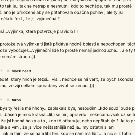
to tak je...tak se netrap a nesmutni, kdo to nechápe, tak mu prostě
ano je přirozené aby se přitahovala opačná pohlaví, ale ty jsi
 někdo řekl , že jsi vyjímečná ?
á...vyjímka, která potvrzuje pravidlo !!!
 protože tvá vyjímka ti jistě přidává hodně bolesti a nepochopení těc
ože vybočuješ...vyjímeční lidé to prostě nemají jednoduché..., ale ty 
e nemám strach :))
57
black.heart
edet, ktery hrich je tezsi... vis... nechce se mi verit, ze bych skoncila
omu, ze ziji celkem sporadany zivot se zenou ;)))
52
taron
bys ty řešila mé hříchy...zaplakala bys, nesoudím...kdo soudí bude 
..báseň je moc krásná...líbí se mi , opravdu , nekecám..však už se t
 že jsi hodná holka a to , kdo tě přitahuje, nebo nepřitahuje ? Je to p
a a vím , že jsi více nešťastnější než já...my ostatní si ani
k je fajn, že se nám líbí ten, kdo se nám má líbit....a nic si z toho