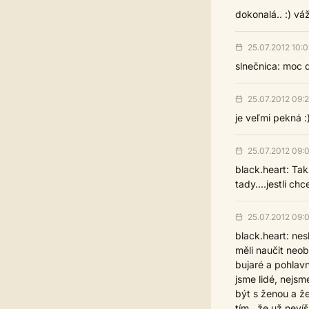
dokonalá.. :) vá
25.07.2012 10:0
slnečnica: moc d
25.07.2012 09:
je veľmi pekná :
25.07.2012 09:
black.heart: Tak
tady....jestli chc
25.07.2012 09:
black.heart: nes
měli naučit neo
bujaré a pohlavn
jsme lidé, nejsm
být s ženou a že
tím , že už neví