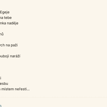
 Egeje
na tebe
ěnka naděje
nů
ých na paži
uboji naráží
i
Lesbu
 místem neřesti...
)