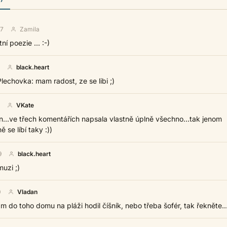
07
Zamila
ní poezie ... :-)
black.heart
echovka: mam radost, ze se libi ;)
VKate
n...ve třech komentářích napsala vlastně úplně všechno...tak jenom
 se líbí taky :))
9
black.heart
uzi ;)
0
Vladan
 do toho domu na pláži hodil číšník, nebo třeba šofér, tak řekněte..