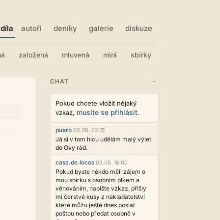
díla
autoři
deníky
galerie
diskuze
ná
založená
mluvená
mini
sbírky
−
CHAT
Pokud chcete vložit nějaký
musíte se přihlásit
vzkaz,
.
puero
03.08. 22:15
Já si v tom hicu udělám malý výlet
do Ovy rád.
casa.de.locos
03.08. 16:00
Pokud byste někdo měli zájem o
mou sbírku s osobním plkem a
věnováním, napište vzkaz, přišly
mi čerstvé kusy z nakladatelství
které můžu ještě dnes poslat
poštou nebo předat osobně v