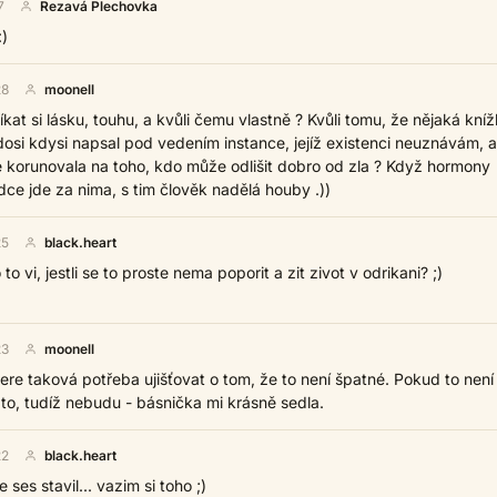
7
Rezavá Plechovka
)
28
moonell
íkat si lásku, touhu, a kvůli čemu vlastně ? Kvůli tomu, že nějaká kníž
osi kdysi napsal pod vedením instance, jejíž existenci neuznávám, a
 korunovala na toho, kdo může odlišit dobro od zla ? Když hormony
srdce jde za nima, s tim člověk nadělá houby .))
25
black.heart
to vi, jestli se to proste nema poporit a zit zivot v odrikani? ;)
23
moonell
re taková potřeba ujišťovat o tom, že to není špatné. Pokud to není
to, tudíž nebudu - básnička mi krásně sedla.
22
black.heart
 ses stavil... vazim si toho ;)