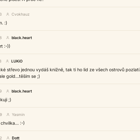
3
Cvokhauz
. :)
8
black.heart
t :-))
8
LUKiO
ké střevo jednou vydáš knižně, tak ti ho lid ze všech ostrovů pozlatí
e gold...těším se ;)
9
black.heart
uji ;)
9
Yasmin
hvilka... :-)
2
Dott