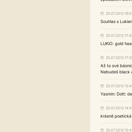
25.07.2012 19:0
Souhlas s Lukiem
25.07.2012 17:4
LUKiO: gold hear
25.07.2012 17:2
Až to své básnic
Nebudeš black al
25.07.2012 15:4
Yasmin: Dott: dek
25.07.2012 14:4
krásně poetická c
25.07.2012 10:4