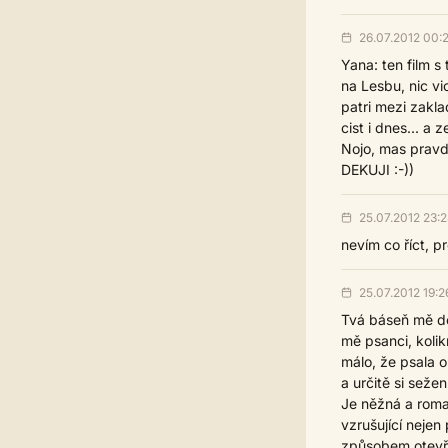
26.07.2012 00:
Yana: ten film s
na Lesbu, nic vi
patri mezi zakla
cist i dnes... a
Nojo, mas pravdu
DEKUJI :-))
25.07.2012 23:2
nevím co říct, p
25.07.2012 19:2
Tvá báseň mě don
mě psanci, kolik
málo, že psala o
a určitě si sežen
Je něžná a roman
vzrušující nejen
způsobem otevře