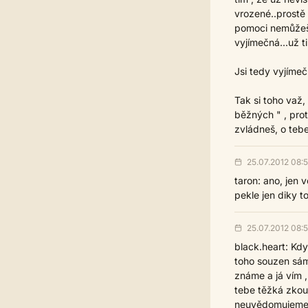
vrozené..prostě 
pomoci nemůžeš..
vyjímečná...už ti
Jsi tedy vyjímečn
Tak si toho važ,
běžných " , prot
zvládneš, o teb
25.07.2012 08:
taron: ano, jen v
pekle jen diky t
25.07.2012 08:
black.heart: Kdy
toho souzen sám.
známe a já vím ,
tebe těžká zkoušk
neuvědomujeme, ja