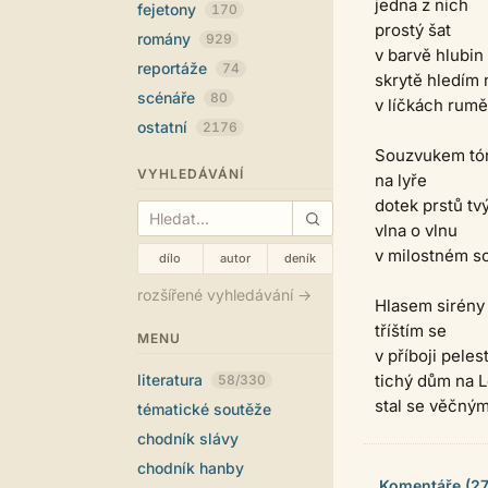
jedna z nich
fejetony
170
prostý šat
romány
929
v barvě hlubin
reportáže
74
skrytě hledím 
scénáře
80
v líčkách rum
ostatní
2176
Souzvukem tó
VYHLEDÁVÁNÍ
na lyře
dotek prstů tv
vlna o vlnu
v milostném so
dílo
autor
deník
rozšířené vyhledávání →
Hlasem sirény
tříštím se
MENU
v příboji pelest
literatura
tichý dům na 
58/330
stal se věčným
tématické soutěže
chodník slávy
chodník hanby
Komentáře (27