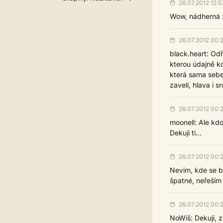
26.07.2012 12:5
Wow, nádherná :
26.07.2012 00:
black.heart: Odř
kterou údajně kd
která sama sebe
zavelí, hlava i 
26.07.2012 00:
moonell: Ale kdo 
Dekuji ti...
26.07.2012 00:
Nevim, kde se be
špatné, neřeším 
26.07.2012 00:
NoWiš: Dekuji, ze