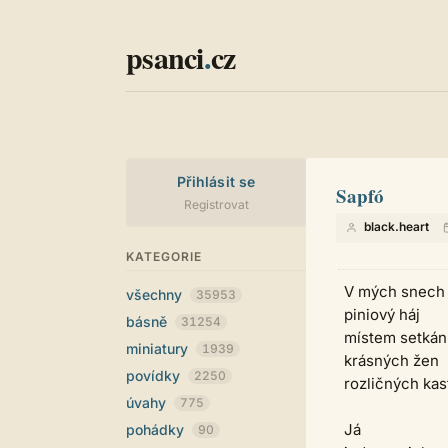
psanci
.
cz
Přihlásit se
Sapfó
Registrovat
black.heart
KATEGORIE
V mých snech
všechny
35953
piniový háj
básně
31254
místem setkán
miniatury
1939
krásných žen
povídky
2250
rozličných kas
úvahy
775
Já
pohádky
90