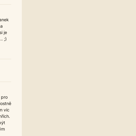
Homér
04.07. 17:28
Příbram
manek
casa.de.locos
30.06. 16:13
na
Tampa, FL
i je
Strach
30.06. 10:16
. ;)
Tamp
Jarda468
30.06. 00:26
Co je víc Babiš? Trump nebo
dumb?
Homér
15.06. 23:14
Kdo je víc dumb? Babiš nebo
Trump?
casa.de.locos
13.06. 14:56
souhlasím, někdy mi pomáhá
 pro
udělat 'dump' - vypsat ze sebe ten
lostně
rozhodovací špunt a vidět co je za
m víc
ním, a pak se k těm torzům textů
hřích.
opakovaně vracet dokud si to
nesedne
být
kým
Jarda468
13.06. 02:03