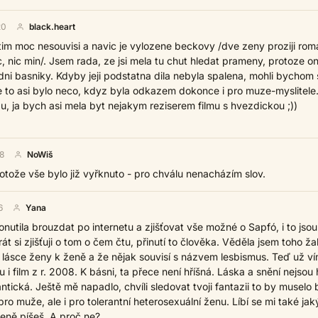
20
black.heart
 tim moc nesouvisi a navic je vylozene beckovy /dve zeny proziji ro
c, nic min/. Jsem rada, ze jsi mela tu chut hledat prameny, protoze o
dni basniky. Kdyby jeji podstatna dila nebyla spalena, mohli bychom s
 ze to asi bylo neco, kdyz byla odkazem dokonce i pro muze-myslitele..
, ja bych asi mela byt nejakym reziserem filmu s hvezdickou ;))
8
NoWiš
rotože vše bylo již vyřknuto - pro chválu nenacházím slov.
6
Yana
utila brouzdat po internetu a zjišťovat vše možné o Sapfó, i to jsou
rát si zjišťuji o tom o čem čtu, přinutí to člověka. Věděla jsem toho ža
 lásce ženy k ženě a že nějak souvisí s názvem lesbismus. Teď už ví
u i film z r. 2008. K básni, ta přece není hříšná. Láska a snění nejsou 
tická. Ještě mě napadlo, chvíli sledovat tvoji fantazii to by muselo 
 pro muže, ale i pro tolerantní heterosexuální ženu. Líbí se mi také ja
ně píšeš. A proč ne?