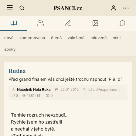
☰
⋯
PSANCI.cz
nová
komentovaná
čtená
založená
mluvená
mini
sbírky
Rutina
Před grand finalem vás chci ještě trochu napnout :P 9. díl.
Náčelník Holá Ruka
25.01.2012
básně
/
experiment
8
1381 (14)
0
Tenhle rozruch nevzbudí...
Rychle jsem ho zastřelil
a nechal v jeho bytě.
-Teď detektiv!-