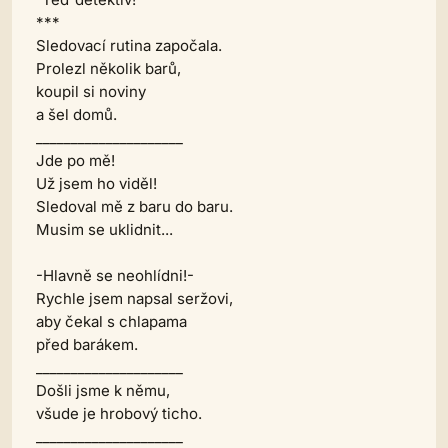
***
Sledovací rutina započala.
Prolezl několik barů,
koupil si noviny
a šel domů.
_____________________
Jde po mě!
Už jsem ho viděl!
Sledoval mě z baru do baru.
Musim se uklidnit...
-Hlavně se neohlídni!-
Rychle jsem napsal seržovi,
aby čekal s chlapama
před barákem.
_____________________
Došli jsme k němu,
všude je hrobový ticho.
_____________________