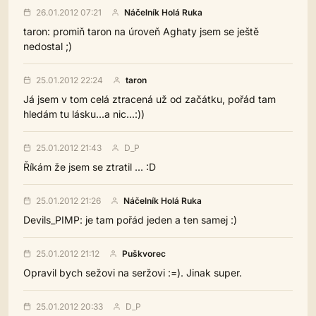
26.01.2012 07:21
Náčelník Holá Ruka
taron: promiň taron na úroveň Aghaty jsem se ještě
nedostal ;)
25.01.2012 22:24
taron
Já jsem v tom celá ztracená už od začátku, pořád tam
hledám tu lásku...a nic...:))
25.01.2012 21:43
D_P
Říkám že jsem se ztratil ... :D
25.01.2012 21:26
Náčelník Holá Ruka
Devils_PIMP: je tam pořád jeden a ten samej :)
25.01.2012 21:12
Puškvorec
Opravil bych sežovi na seržovi :=). Jinak super.
25.01.2012 20:33
D_P