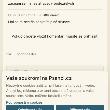
zacnam se mirnae ztracet v podezřelych
25.01.2012 20:14
little.dream
Líbí se mi sestřih napjetím plné situace.
Pokud chcete vložit komentář, musíte se přihlásit.
tisk
podobná díla
← PŘEDCHOZÍ DÍLO
Paranoidní vyšetřování
Vaše soukromí na Psanci.cz
Nezbytné cookies zajišťují přihlášení a fungování webu.
NÁSLEDUJÍCÍ DÍLO →
Analytiku, reklamu a externí obsah načteme jen s vaším
Jsem snad já mrtvola?
souhlasem. Volbu můžete kdykoli změnit.
Podrobnosti o cookies
Odmítnout vše
Přijmout vše