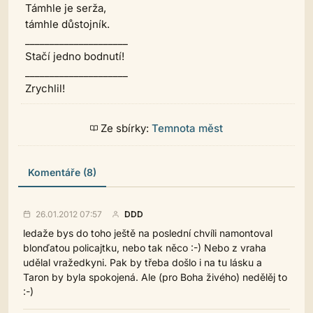
Támhle je serža,
támhle důstojník.
_____________________
Stačí jedno bodnutí!
_____________________
Zrychlil!
Ze sbírky:
Temnota měst
Komentáře (8)
26.01.2012 07:57
DDD
ledaže bys do toho ještě na poslední chvíli namontoval
blonďatou policajtku, nebo tak něco :-) Nebo z vraha
udělal vražedkyni. Pak by třeba došlo i na tu lásku a
Taron by byla spokojená. Ale (pro Boha živého) nedělěj to
:-)