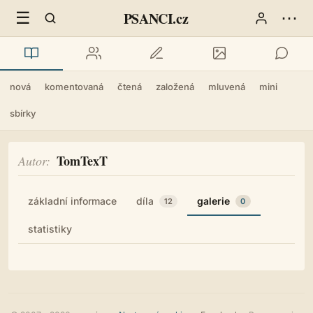
☰
⋯
PSANCI.cz
nová
komentovaná
čtená
založená
mluvená
mini
sbírky
TomTexT
Autor
základní informace
díla
galerie
12
0
statistiky