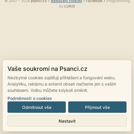
© 2007 - 2026
psanci.cz
•
Nastavení cookies
•
Facebook
• Programming
by
LUKiO
Vaše soukromí na Psanci.cz
Nezbytné cookies zajišťují přihlášení a fungování webu.
Analytiku, reklamu a externí obsah načteme jen s vaším
souhlasem. Volbu můžete kdykoli změnit.
Podrobnosti o cookies
Odmítnout vše
Přijmout vše
Nastavit