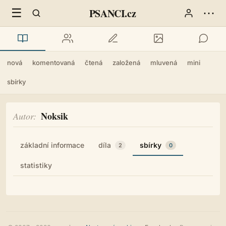
☰
⋯
PSANCI.cz
nová
komentovaná
čtená
založená
mluvená
mini
sbírky
Noksik
Autor
základní informace
díla
sbírky
2
0
statistiky