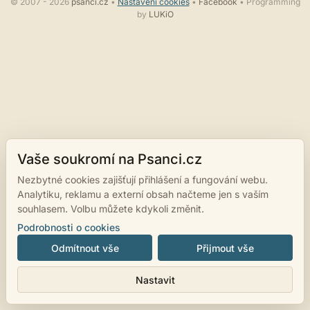
© 2007 - 2026
psanci.cz
•
Nastavení cookies
•
Facebook
• Programming
by
LUKiO
Vaše soukromí na Psanci.cz
Nezbytné cookies zajišťují přihlášení a fungování webu.
Analytiku, reklamu a externí obsah načteme jen s vaším
souhlasem. Volbu můžete kdykoli změnit.
Podrobnosti o cookies
Odmítnout vše
Přijmout vše
Nastavit