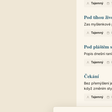
Tajemný
Pod tíhou živ
Zas myšlenkové 
Tajemný
Pod pláštěm 
Popis dnešní raní 
Tajemný
Čekání
Bez přemýšlení j
když změním styl
Tajemný