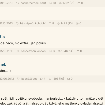
09.12.2013
básně
/
nemoc, smrt
13
1702 (21)
0
1.10.2013
básně
/
roční období
8
1472 (10)
0
dlo
bě něco, nic extra...jen pokus
05.10.2013
básně
/
roční období
3
1546 (14)
0
enek
m... :)
23.06.2013
básně
/
život
4
1398 (10)
0
svět, lidi, politiku, svobodu, manipulaci... - každý v tom může vidět
bo zakrýt oči a jít nalsepo dál, když jeho myšlenky ovladají drzuzí..