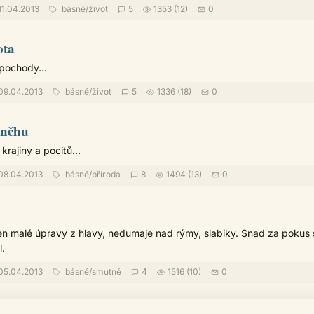
11.04.2013
básně
/
život
5
1353 (12)
0
ota
pochody...
09.04.2013
básně
/
život
5
1336 (18)
0
sněhu
krajiny a pocitů...
08.04.2013
básně
/
příroda
8
1494 (13)
0
en malé úpravy z hlavy, nedumaje nad rýmy, slabiky. Snad za pokus s
.
05.04.2013
básně
/
smutné
4
1516 (10)
0