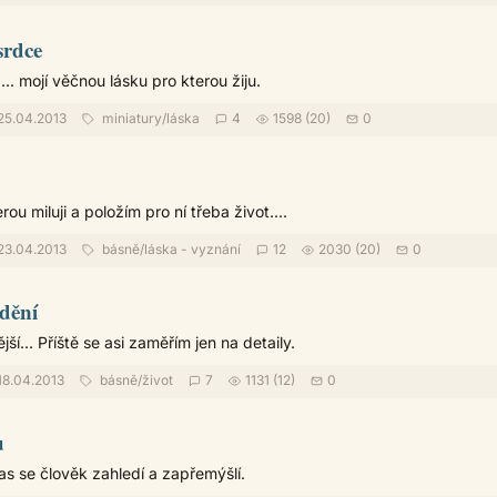
srdce
.. mojí věčnou lásku pro kterou žiju.
25.04.2013
miniatury
/
láska
4
1598 (20)
0
rou miluji a položím pro ní třeba život....
23.04.2013
básně
/
láska - vyznání
12
2030 (20)
0
dění
ší... Příště se asi zaměřím jen na detaily.
18.04.2013
básně
/
život
7
1131 (12)
0
u
s se člověk zahledí a zapřemýšlí.