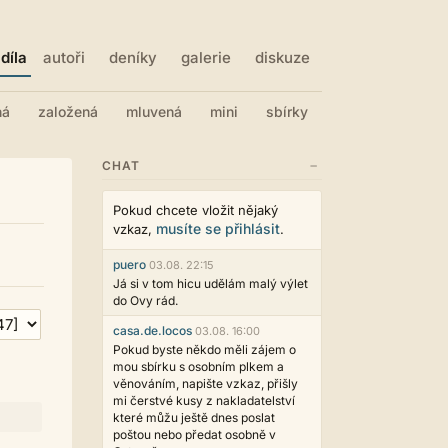
díla
autoři
deníky
galerie
diskuze
ná
založená
mluvená
mini
sbírky
−
CHAT
Pokud chcete vložit nějaký
musíte se přihlásit
vzkaz,
.
puero
03.08. 22:15
Já si v tom hicu udělám malý výlet
do Ovy rád.
casa.de.locos
03.08. 16:00
Pokud byste někdo měli zájem o
mou sbírku s osobním plkem a
věnováním, napište vzkaz, přišly
mi čerstvé kusy z nakladatelství
které můžu ještě dnes poslat
poštou nebo předat osobně v