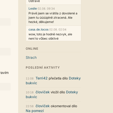
Ostravě
Leslie
02.08. 09:34
Právě jsem se vrátila z dovolené a
jsem tu úúúúplně ztracená. Ale
hezké, děkujeme!
casa.de.locos
02.08. 02:04
wow, toto je hodně nezvyk, ale
není to vůbec ošklivé
Jarda468
31.07. 12:50
ONLINE
Už i počet přečtení jde vidět,
reklama co zasahovala do chatu je
Strach
myslím také už v pořádku,
perfektní práce :)
POSLEDNÍ AKTIVITY
Singularis
30.07. 06:19
pravím
Líbí se mi tmavá varianta nového
Terri42
Doteky
přečetla dílo
11:08
vzhledu. Na některých místech
bukvic
jsou sice mezi prvky příliš velké
mezery, ale když mě to bude štvát,
človiček
Doteky
vložil dílo
10:18
určitě to půjde upravit místním
bukvic
stylem... Celkově je styl dobře
funkční a příjemný. Podvedl se.
človiček
okomentoval dílo
22:58
puero
29.07. 11:53
Na pomezí