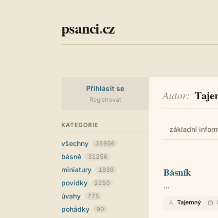
psanci
.
cz
Přihlásit se
Taje
Autor
Registrovat
KATEGORIE
základní infor
všechny
35956
básně
31256
miniatury
Básník
1939
povídky
2250
...
úvahy
775
Tajemný
pohádky
90