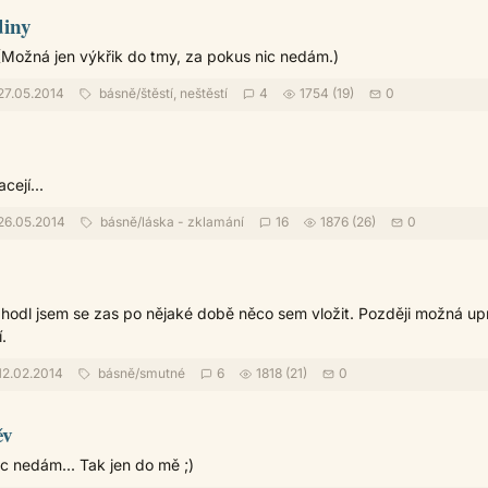
diny
 (Možná jen výkřik do tmy, za pokus nic nedám.)
27.05.2014
básně
/
štěstí, neštěstí
4
1754 (19)
0
cejí...
26.05.2014
básně
/
láska - zklamání
16
1876 (26)
0
ozhodl jsem se zas po nějaké době něco sem vložit. Později možná u
.
12.02.2014
básně
/
smutné
6
1818 (21)
0
ěv
c nedám... Tak jen do mě ;)