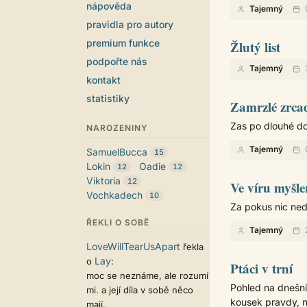
nápověda
Tajemný
pravidla pro autory
premium funkce
Žlutý list
podpořte nás
Tajemný
3
kontakt
statistiky
Zamrzlé zrca
Zas po dlouhé do
NAROZENINY
Tajemný
SamuelBucca
15
Lokin
Oadie
12
12
Viktoria
12
Ve víru myšl
Vochkadech
10
Za pokus nic nedá
ŘEKLI O SOBĚ
Tajemný
LoveWillTearUsApart
řekla
Lay
o
:
Ptáci v trní
moc se neznáme, ale rozumí
Pohled na dnešní 
mi. a její díla v sobě něco
kousek pravdy, ne
mají.