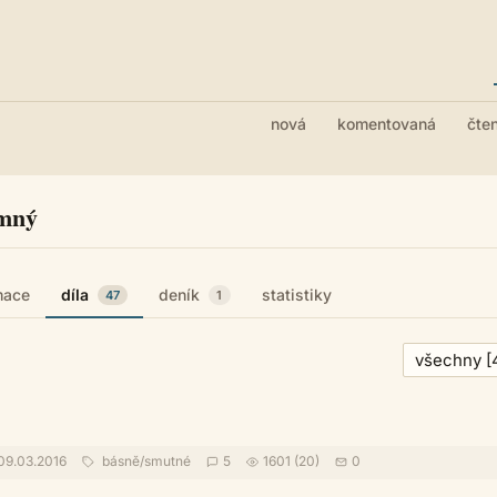
nová
komentovaná
čte
mný
mace
díla
deník
statistiky
47
1
09.03.2016
básně
/
smutné
5
1601 (20)
0