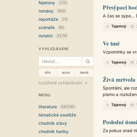
fejetony
170
Přesýpací ho
romány
930
A čas se sype...
reportáže
74
Tajemný
scénáře
80
ostatní
2176
Ve tmě
VYHLEDÁVÁNÍ
Vzpomínky se vra
Tajemný
dílo
autor
deník
Živá mrtvola
rozšířené vyhledávání →
Spontální, ale r
písmo a rozložení
MENU
Tajemný
literatura
58/330
tématické soutěže
Poslední úsm
chodník slávy
Za pokus snad ni
chodník hanby