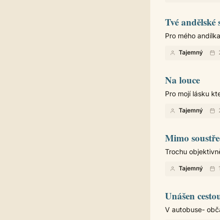
Tvé andělské 
Pro mého andílka.
Tajemný
Na louce
Pro mojí lásku kte
Tajemný
Mimo soustře
Trochu objektivněj
Tajemný
Unášen cesto
V autobuse- obča