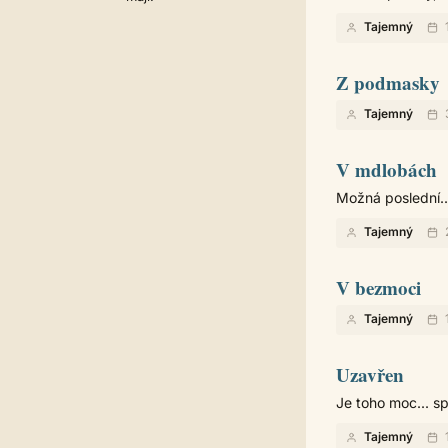
Tajemný
Z podmasky
Tajemný
V mdlobách
Možná poslední...
Tajemný
V bezmoci
Tajemný
Uzavřen
Je toho moc... spo
Tajemný