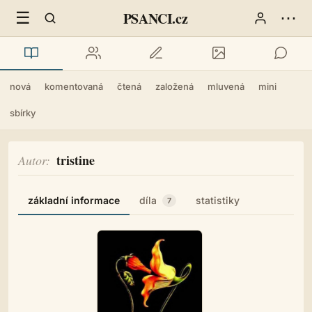
☰
⋯
PSANCI.cz
nová
komentovaná
čtená
založená
mluvená
mini
sbírky
tristine
Autor
základní informace
díla
statistiky
7