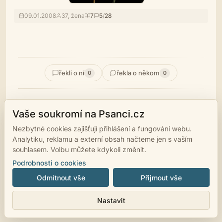
09.01.2008
37, žena
7
5
/
28
řekli o ní
řekla o někom
0
0
Vaše soukromí na Psanci.cz
Nezbytné cookies zajišťují přihlášení a fungování webu.
© 2007 - 2026
psanci.cz
•
Nastavení cookies
•
Facebook
• Programming
Analytiku, reklamu a externí obsah načteme jen s vaším
by
LUKiO
souhlasem. Volbu můžete kdykoli změnit.
Podrobnosti o cookies
Odmítnout vše
Přijmout vše
Nastavit