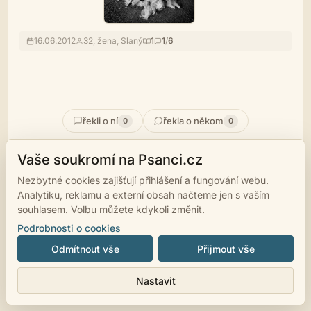
16.06.2012
32, žena, Slaný
1
1
/
6
řekli o ní
řekla o někom
0
0
Vaše soukromí na Psanci.cz
Jsem jak pták, který nikdy nepěje
ztrácí se mi všechny naděje.
Nezbytné cookies zajišťují přihlášení a fungování webu.
Analytiku, reklamu a externí obsah načteme jen s vaším
souhlasem. Volbu můžete kdykoli změnit.
Podrobnosti o cookies
© 2007 - 2026
psanci.cz
•
Nastavení cookies
•
Facebook
• Programming
Odmítnout vše
Přijmout vše
by
LUKiO
Nastavit