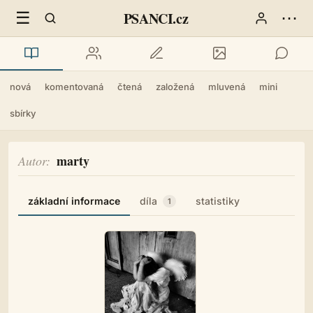
☰
⋯
PSANCI.cz
nová
komentovaná
čtená
založená
mluvená
mini
sbírky
marty
Autor
základní informace
díla
statistiky
1