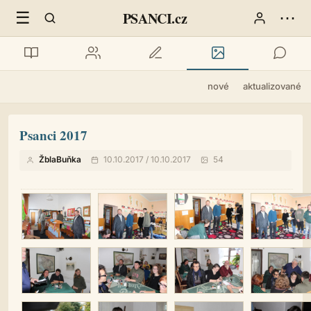
☰
⋯
PSANCI.cz
nové
aktualizované
Psanci 2017
ŽblaBuňka
10.10.2017 / 10.10.2017
54