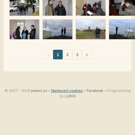
‹
›
1
2
3
© 2007 - 2026
psanci.cz
•
Nastavení cookies
•
Facebook
• Programming
by
LUKiO