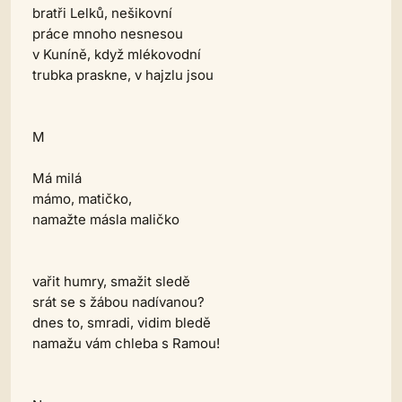
bratři Lelků, nešikovní
práce mnoho nesnesou
v Kuníně, když mlékovodní
trubka praskne, v hajzlu jsou
M
Má milá
mámo, matičko,
namažte másla maličko
vařit humry, smažit sledě
srát se s žábou nadívanou?
dnes to, smradi, vidim bledě
namažu vám chleba s Ramou!