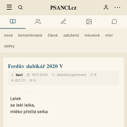
☰
⋯
PSANCI.cz
nová
komentovaná
čtená
založená
mluvená
mini
sbírky
Ferdův slabikář 2020 V
bazi
16.11.2020
básně
/
experiment
8
812 (7)
0
Lelek
se lekl lelka,
mléko přelila selka