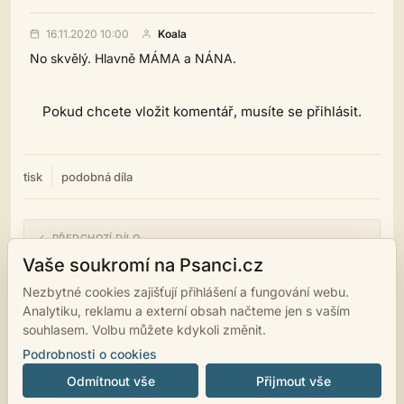
16.11.2020 10:00
Koala
No skvělý. Hlavně MÁMA a NÁNA.
Pokud chcete vložit komentář, musíte se přihlásit.
tisk
podobná díla
← PŘEDCHOZÍ DÍLO
Tatort
Vaše soukromí na Psanci.cz
Nezbytné cookies zajišťují přihlášení a fungování webu.
NÁSLEDUJÍCÍ DÍLO →
Analytiku, reklamu a externí obsah načteme jen s vaším
Čtvero ročních období
souhlasem. Volbu můžete kdykoli změnit.
Podrobnosti o cookies
Odmítnout vše
Přijmout vše