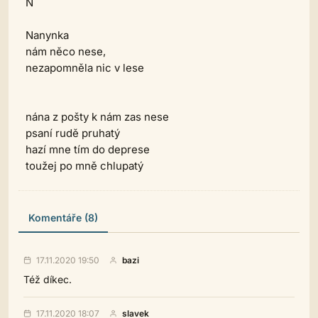
N
Nanynka
nám něco nese,
nezapomněla nic v lese
nána z pošty k nám zas nese
psaní rudě pruhatý
hazí mne tím do deprese
toužej po mně chlupatý
Komentáře (8)
17.11.2020 19:50
bazi
Též díkec.
17.11.2020 18:07
slavek