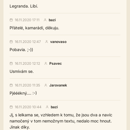
Legranda. Líbí.
16.11.2020 17:11
bazi
Přátelé, kamarádi, děkuju.
16.11.2020 12:47
vanovaso
Pobavia. ;-))
16.11.2020 12:12
Psavec
Usmívám se.
16.11.2020 11:35
Jarovanek
Pjééékný.... :-)
16.11.2020 10:44
bazi
Jj, s lelkama se, vzhledem k tomu, že jsou dva a navíc
namočený v tom nemožnym textu, nedalo moc hnout.
Jinak díky.