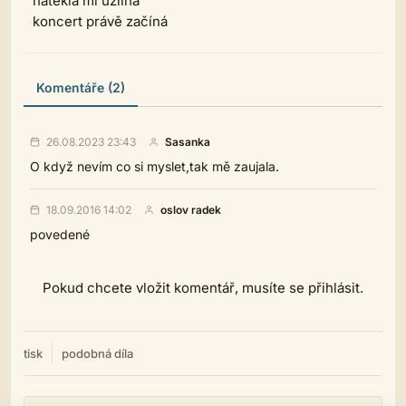
natekla mi uzlina
koncert právě začíná
Komentáře (2)
26.08.2023 23:43
Sasanka
O když nevím co si myslet,tak mě zaujala.
18.09.2016 14:02
oslov radek
povedené
Pokud chcete vložit komentář, musíte se přihlásit.
tisk
podobná díla