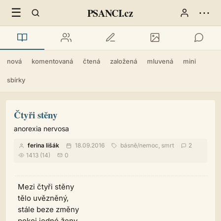
☰
⋯
PSANCI.cz
nová
komentovaná
čtená
založená
mluvená
mini
sbírky
Čtyři stěny
anorexia nervosa
ferina lišák
18.09.2016
básně
/
nemoc, smrt
2
1413 (14)
0
Mezi čtyři stěny
tělo uvězněný,
stále beze změny
pokoj jedné ženy