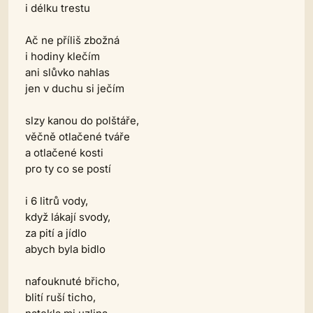
i délku trestu
Ač ne příliš zbožná
i hodiny klečím
ani slůvko nahlas
jen v duchu si ječím
slzy kanou do polštáře,
věčně otlačené tváře
a otlačené kosti
pro ty co se postí
i 6 litrů vody,
když lákají svody,
za pití a jídlo
abych byla bidlo
nafouknuté břicho,
blití ruší ticho,