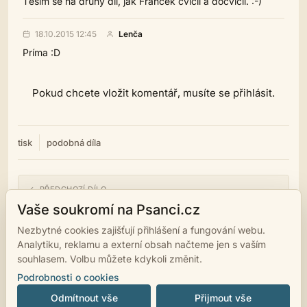
Těším se na druhý díl, jak Francek cvičil a docvičil. :-)
18.10.2015 12:45
Lenča
Príma :D
Pokud chcete vložit komentář, musíte se přihlásit.
tisk
podobná díla
← PŘEDCHOZÍ DÍLO
Až se mne zima zeptá
Vaše soukromí na Psanci.cz
Nezbytné cookies zajišťují přihlášení a fungování webu.
NÁSLEDUJÍCÍ DÍLO →
Analytiku, reklamu a externí obsah načteme jen s vaším
Ohňostroj
souhlasem. Volbu můžete kdykoli změnit.
Podrobnosti o cookies
Odmítnout vše
Přijmout vše