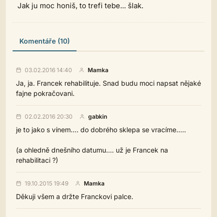
Jak ju moc honiš, to trefi tebe... šlak.
Komentáře (10)
03.02.2016 14:40
Mamka
Ja, ja. Francek rehabilituje. Snad budu moci napsat nějaké
fajne pokračovani.
02.02.2016 20:30
gabkin
je to jako s vínem.... do dobrého sklepa se vracíme.....
(a ohledně dnešního datumu.... už je Francek na
rehabilitaci ?)
19.10.2015 19:49
Mamka
Děkuji všem a držte Franckovi palce.