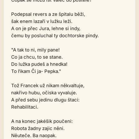
Podepsal revers a ze špitalu běži,
šak enem lazaři v lužku leži.
A on je přec Jura, lehne si indy,
čemu by posluchal ty dochtorske pindy.
"A tak to ni, mily pane!
Co ja chcu, to se stane.
Do lužka pudeš a hnedka!
To řikam Či ja- Pepka."
Tož Francek už nikam někvaltuje,
nakřivo hubu, očiska vyvaluje.
A před sebu jedinu dlugu štaci:
Rehabilitaci.
A na konec jakéšik poučeni:
Robota žadny zajic něni.
Něuteče. Ba naopak.