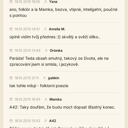
19.10.2015 18:55
Yana
ano, folklór a la Mamka, bezva, vtipné, inteligetní, poučné
s pointou
19.10.2015 14:51
Amelie M.
úplně vidím tvůj přednes :)) skvělý a svěží dílko..
19.10.2015 13:44
Orionka
Paráda! Teda obsah smutný, takový ze života, ale na
zpracování jsem si smlsla, i jazykově.
18.10.2015 21:11
gabkin
tak tohle miluji - folklorní poezie
18.10.2015 16:45
Mamka
A42: Taky doufám, že budu moct dopsat šťastný konec.
18.10.2015 15:53
A42