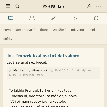
☰
⋯
PSANCI.cz
nová
komentovaná
čtená
založená
mluvená
mini
sbírky
Jak Francek kvaltoval až dokvaltoval
Lepší se smát než brečet.
Mamka
sláma z bot
18.10.2015
básně
/
život
10
1177 (16)
0
To takhle Francek furt enem kvaltoval.
"Dneska ni, dochtore, za měšic", sliboval.
"Včilej mam roboty jak na kostele,
Copak se možu isť valeč do postele?"