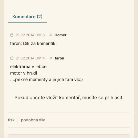
Komentáře (2)
21.02.2014 09:18
Homér
taron: Dík za komentík!
21.02.2014 09:14
taron
elektrárna v lebce
motor v hrudi
....pěkné momenty a je jich tam víc:)
Pokud chcete vložit komentář, musíte se přihlásit.
tisk
podobná díla