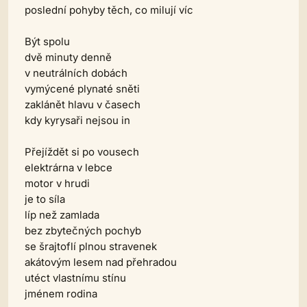
poslední pohyby těch, co milují víc
Být spolu
dvě minuty denně
v neutrálních dobách
vymýcené plynaté sněti
zaklánět hlavu v časech
kdy kyrysaři nejsou in
Přejíždět si po vousech
elektrárna v lebce
motor v hrudi
je to síla
líp než zamlada
bez zbytečných pochyb
se šrajtoflí plnou stravenek
akátovým lesem nad přehradou
utéct vlastnímu stínu
jménem rodina