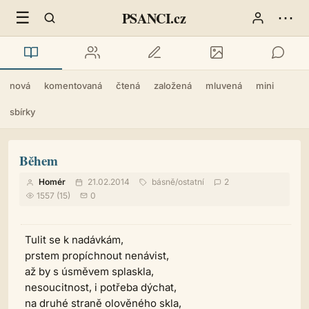
☰
⋯
PSANCI.cz
nová
komentovaná
čtená
založená
mluvená
mini
sbírky
Během
Homér
21.02.2014
básně
/
ostatní
2
1557 (15)
0
Tulit se k nadávkám,
prstem propíchnout nenávist,
až by s úsměvem splaskla,
nesoucitnost, i potřeba dýchat,
na druhé straně olověného skla,