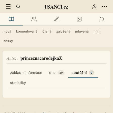
☰
⋯
PSANCI.cz
nová
komentovaná
čtená
založená
mluvená
mini
sbírky
princeznacarodejkaZ
Autor
základní informace
díla
soutěžní
39
0
statistiky