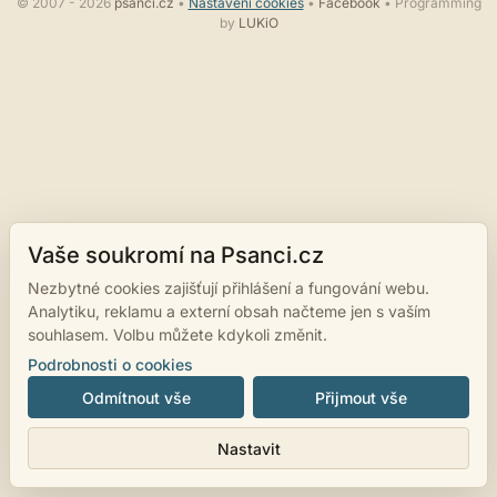
© 2007 - 2026
psanci.cz
•
Nastavení cookies
•
Facebook
• Programming
by
LUKiO
Vaše soukromí na Psanci.cz
Nezbytné cookies zajišťují přihlášení a fungování webu.
Analytiku, reklamu a externí obsah načteme jen s vaším
souhlasem. Volbu můžete kdykoli změnit.
Podrobnosti o cookies
Odmítnout vše
Přijmout vše
Nastavit