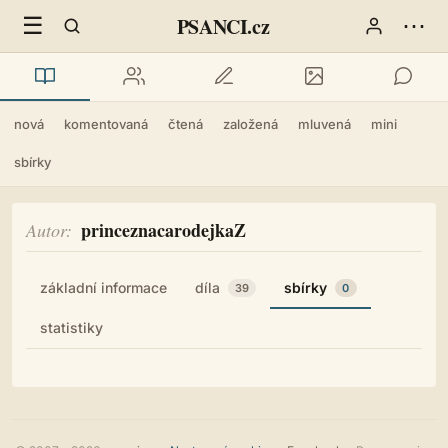
☰
⋯
PSANCI.cz
nová
komentovaná
čtená
založená
mluvená
mini
sbírky
princeznacarodejkaZ
Autor
základní informace
díla
sbírky
39
0
statistiky