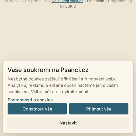
© 2007 - 2026
psanci.cz
•
Nastavení cookies
•
Facebook
• Programming
by
LUKiO
Vaše soukromí na Psanci.cz
Nezbytné cookies zajišťují přihlášení a fungování webu.
Analytiku, reklamu a externí obsah načteme jen s vaším
souhlasem. Volbu můžete kdykoli změnit.
Podrobnosti o cookies
Odmítnout vše
Přijmout vše
Nastavit