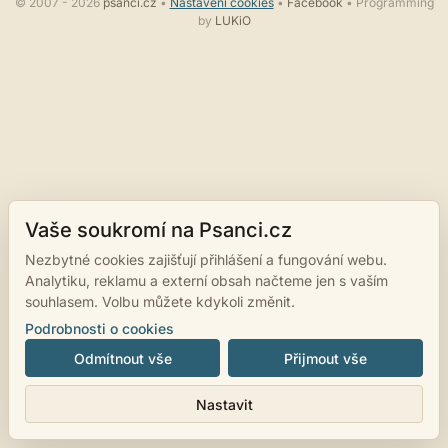
© 2007 - 2026
psanci.cz
•
Nastavení cookies
•
Facebook
• Programming
by
LUKiO
Vaše soukromí na Psanci.cz
Nezbytné cookies zajišťují přihlášení a fungování webu.
Analytiku, reklamu a externí obsah načteme jen s vaším
souhlasem. Volbu můžete kdykoli změnit.
Podrobnosti o cookies
Odmítnout vše
Přijmout vše
Nastavit