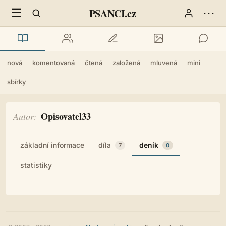
☰
⋯
PSANCI.cz
nová
komentovaná
čtená
založená
mluvená
mini
sbírky
Opisovatel33
Autor
základní informace
díla
deník
7
0
statistiky