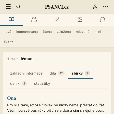
☰
⋯
PSANCI.cz
nová
komentovaná
čtená
založená
mluvená
mini
sbírky
léman
Autor
základní informace
díla
sbírky
12
1
deník
statistiky
2
Ona
Pro ni a také, rotože člověk by nikdy neměl přestat doufat.
Věčinnou své básničky píšu ze srdce a čím silnější je pocit