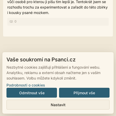
vůči osobě pro kterou ji píšu tim lepší je. Tentokrát jsem se
rozhodlu trochu za experimentovat a zařadit do této zbírky
i kousky psané mozkem.
0
© 2007 - 2026
psanci.cz
•
Nastavení cookies
•
Facebook
• Programming
by
LUKiO
Vaše soukromí na Psanci.cz
Nezbytné cookies zajišťují přihlášení a fungování webu.
Analytiku, reklamu a externí obsah načteme jen s vaším
souhlasem. Volbu můžete kdykoli změnit.
Podrobnosti o cookies
Odmítnout vše
Přijmout vše
Nastavit