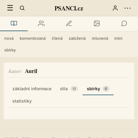
☰
⋯
PSANCI.cz
nová
komentovaná
čtená
založená
mluvená
mini
sbírky
Auril
Autor
základní informace
díla
sbírky
12
0
statistiky