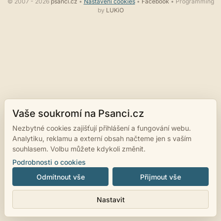
© 2007 - 2026
psanci.cz
•
Nastavení cookies
•
Facebook
• Programming
by
LUKiO
Vaše soukromí na Psanci.cz
Nezbytné cookies zajišťují přihlášení a fungování webu.
Analytiku, reklamu a externí obsah načteme jen s vaším
souhlasem. Volbu můžete kdykoli změnit.
Podrobnosti o cookies
Odmítnout vše
Přijmout vše
Nastavit