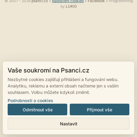
© 2007 - 2026
psanci.cz
•
Nastavení cookies
•
Facebook
• Programming
by
LUKiO
Vaše soukromí na Psanci.cz
Nezbytné cookies zajišťují přihlášení a fungování webu.
Analytiku, reklamu a externí obsah načteme jen s vaším
souhlasem. Volbu můžete kdykoli změnit.
Podrobnosti o cookies
Odmítnout vše
Přijmout vše
Nastavit