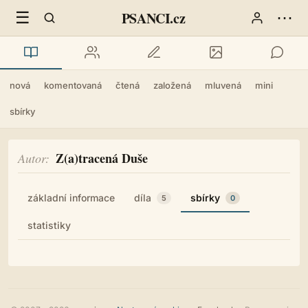
☰
⋯
PSANCI.cz
nová
komentovaná
čtená
založená
mluvená
mini
sbírky
Z(a)tracená Duše
Autor
základní informace
díla
sbírky
5
0
statistiky