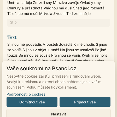
Umřela naděje Zmizeli sny Mrazivé závěje Ovládly dny.
Chmury a prázdnota Vládnou mé duši Snad jaro rozmotá
Tíseň ,co mě mučí Mrtvola živoucí Teď ze mně je
0
Text
S jinou mě podvádíš V posteli dovádíš K jiné chodíš S jinou
se vodíš S jinou v objeti usínáš Na jinou se usmíváš Po jiné
toužíš Se mnou se soužíš Pro jinou se voníš Kvůli ní se holíš
S jinou noci trávíš S jinou teď vše slavíš Ona chytla srdce
Tvoje Vzala mi co bylo moje Tvoje volba tohle je Mně chlad
Vaše soukromí na Psanci.cz
běhá po těle.
Nezbytné cookies zajišťují přihlášení a fungování webu.
0
Analytiku, reklamu a externí obsah načteme jen s vaším
souhlasem. Volbu můžete kdykoli změnit.
Podrobnosti o cookies
Odmítnout vše
Přijmout vše
© 2007 - 2026
psanci.cz
•
Nastavení cookies
•
Facebook
• Programming
Nastavit