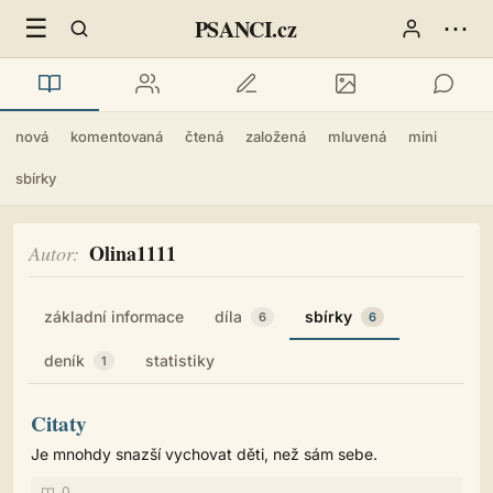
☰
⋯
PSANCI.cz
nová
komentovaná
čtená
založená
mluvená
mini
sbírky
Olina1111
Autor
základní informace
díla
sbírky
6
6
deník
statistiky
1
Citaty
Je mnohdy snazší vychovat děti, než sám sebe.
0