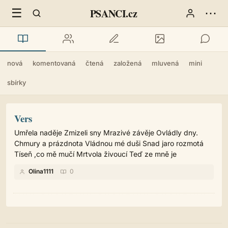
☰
⋯
PSANCI.cz
nová
komentovaná
čtená
založená
mluvená
mini
sbírky
Vers
Umřela naděje Zmizeli sny Mrazivé závěje Ovládly dny.
Chmury a prázdnota Vládnou mé duši Snad jaro rozmotá
Tíseň ,co mě mučí Mrtvola živoucí Teď ze mně je
Olina1111
0