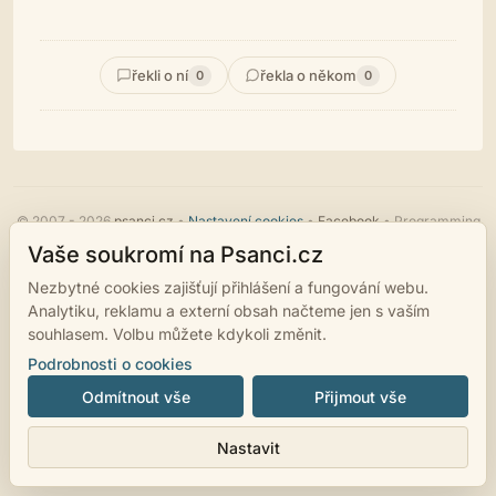
řekli o ní
řekla o někom
0
0
© 2007 - 2026
psanci.cz
•
Nastavení cookies
•
Facebook
• Programming
by
LUKiO
Vaše soukromí na Psanci.cz
Nezbytné cookies zajišťují přihlášení a fungování webu.
Analytiku, reklamu a externí obsah načteme jen s vaším
souhlasem. Volbu můžete kdykoli změnit.
Podrobnosti o cookies
Odmítnout vše
Přijmout vše
Nastavit