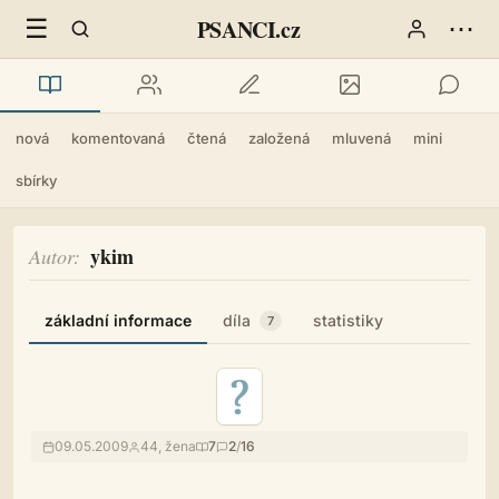
☰
⋯
PSANCI.cz
nová
komentovaná
čtená
založená
mluvená
mini
sbírky
ykim
Autor
základní informace
díla
statistiky
7
09.05.2009
44, žena
7
2
/
16