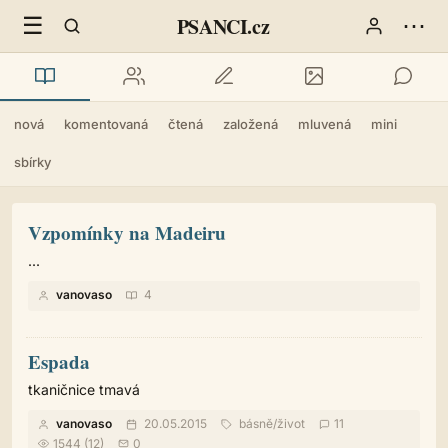
☰
⋯
PSANCI.cz
nová
komentovaná
čtená
založená
mluvená
mini
sbírky
Vzpomínky na Madeiru
...
vanovaso
4
Espada
tkaničnice tmavá
vanovaso
20.05.2015
básně
/
život
11
1544 (12)
0