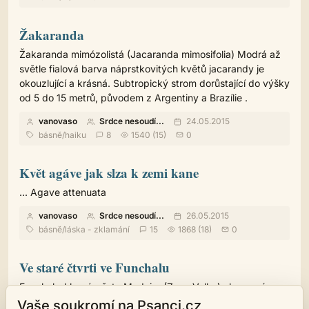
Žakaranda
Žakaranda mimózolistá (Jacaranda mimosifolia) Modrá až
světle fialová barva náprstkovitých květů jacarandy je
okouzlující a krásná. Subtropický strom dorůstající do výšky
od 5 do 15 metrů, původem z Argentiny a Brazílie .
vanovaso
Srdce nesoudí...
24.05.2015
básně
/
haiku
8
1540 (15)
0
Květ agáve jak slza k zemi kane
... Agave attenuata
vanovaso
Srdce nesoudí...
26.05.2015
básně
/
láska - zklamání
15
1868 (18)
0
Ve staré čtvrti ve Funchalu
Funchal - hlavní město Madeiry (Zona Velha) obrazový
doprovod v galerii
Vaše soukromí na Psanci.cz