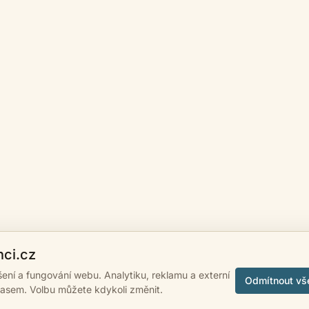
nci.cz
ášení a fungování webu. Analytiku, reklamu a externí
Odmítnout vš
lasem. Volbu můžete kdykoli změnit.