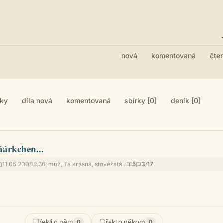
nová
komentovaná
čte
iky
díla nová
komentovaná
sbírky [0]
deník [0]
áárkchen...
11.05.2008
36, muž, Ta krásná, stověžatá...
5
3
/
17
řekli o něm
řekl o někom
0
0