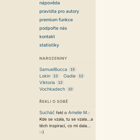
nápověda
pravidla pro autory
premium funkce
podpořte nás
kontakt
statistiky
NAROZENINY
SamuelBucca
15
Lokin
Oadie
12
12
Viktoria
12
Vochkadech
10
ŘEKLI O SOBĚ
Sucháč
Amelie M.
řekl o
:
Kde se vzala, tu se vzala...a
těch inspirací, co mi dala...
:-)