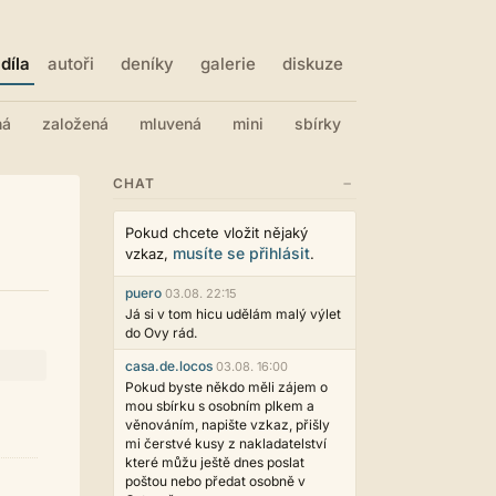
díla
autoři
deníky
galerie
diskuze
ná
založená
mluvená
mini
sbírky
−
CHAT
Pokud chcete vložit nějaký
musíte se přihlásit
vzkaz,
.
puero
03.08. 22:15
Já si v tom hicu udělám malý výlet
do Ovy rád.
casa.de.locos
03.08. 16:00
Pokud byste někdo měli zájem o
mou sbírku s osobním plkem a
věnováním, napište vzkaz, přišly
mi čerstvé kusy z nakladatelství
které můžu ještě dnes poslat
poštou nebo předat osobně v