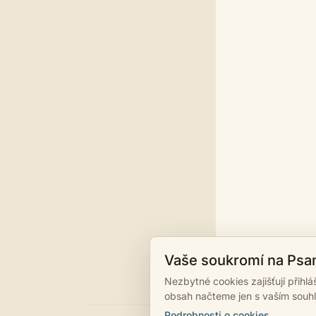
Vaše soukromí na Psa
Nezbytné cookies zajišťují přihl
obsah načteme jen s vaším souh
Podrobnosti o cookies