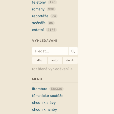
fejetony
170
romány
930
reportáže
74
scénáře
80
ostatní
2176
VYHLEDÁVÁNÍ
dílo
autor
deník
rozšířené vyhledávání →
MENU
literatura
58/330
tématické soutěže
chodník slávy
chodník hanby