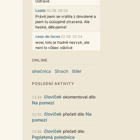
Ostravě
Leslie
02.08. 09:34
Právě jsem se vrátila z dovolené a
jsem tu úúúúplně ztracená. Ale
hezké, děkujeme!
casa.de.locos
02.08. 02:04
wow, toto je hodně nezvyk, ale
není to vůbec ošklivé
Jarda468
31.07. 12:50
ONLINE
Už i počet přečtení jde vidět,
reklama co zasahovala do chatu je
slnečnica
Strach
štiler
myslím také už v pořádku,
perfektní práce :)
POSLEDNÍ AKTIVITY
Singularis
30.07. 06:19
Líbí se mi tmavá varianta nového
človiček
okomentoval dílo
22:58
vzhledu. Na některých místech
Na pomezí
jsou sice mezi prvky příliš velké
mezery, ale když mě to bude štvát,
človiček
Na
přečetl dílo
22:50
určitě to půjde upravit místním
pomezí
stylem... Celkově je styl dobře
funkční a příjemný. Podvedl se.
človiček
přečetl dílo
22:48
puero
29.07. 11:53
Popletená polednice