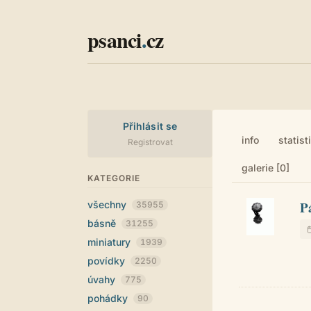
psanci
.
cz
Přihlásit se
info
statist
Registrovat
galerie [0]
KATEGORIE
P
všechny
35955
básně
31255
miniatury
1939
povídky
2250
úvahy
775
pohádky
90