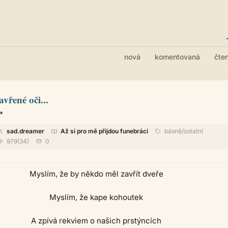
nová
komentovaná
čte
avřené oči...
*
sad.dreamer
Až si pro mě přijdou funebráci
básně/ostatní
979(34)
0
Myslím, že by někdo měl zavřít dveře
Myslím, že kape kohoutek
A zpívá rekviem o našich prstýncích