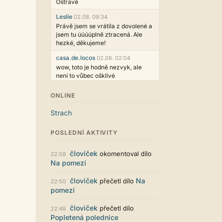
Ostravě
Leslie
02.08. 09:34
Právě jsem se vrátila z dovolené a
jsem tu úúúúplně ztracená. Ale
hezké, děkujeme!
casa.de.locos
02.08. 02:04
wow, toto je hodně nezvyk, ale
není to vůbec ošklivé
Jarda468
31.07. 12:50
ONLINE
Už i počet přečtení jde vidět,
reklama co zasahovala do chatu je
Strach
myslím také už v pořádku,
perfektní práce :)
POSLEDNÍ AKTIVITY
Singularis
30.07. 06:19
Líbí se mi tmavá varianta nového
človiček
okomentoval dílo
22:58
vzhledu. Na některých místech
Na pomezí
jsou sice mezi prvky příliš velké
mezery, ale když mě to bude štvát,
človiček
Na
přečetl dílo
22:50
určitě to půjde upravit místním
pomezí
stylem... Celkově je styl dobře
funkční a příjemný. Podvedl se.
človiček
přečetl dílo
22:48
puero
29.07. 11:53
Popletená polednice