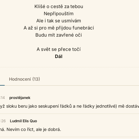
Klišé o cestě za tebou
Nepřipouštím
Ale i tak se usmívám
A až si pro mě přijdou funebráci
Budu mít zavřené oči
A svět se přece točí
Dál
)
Hodnocení (13)
:14
prostějanek
když sloku beru jako seskupení řádků a ne řádky jednotlivé) mě dostáv
:26
Ludmil Elis Quo
. Nevím co říct, ale je dobrá.