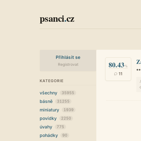
psanci
.
cz
Přihlásit se
Z
80.43
Registrovat
%
**
11
KATEGORIE
všechny
35955
básně
31255
miniatury
1939
povídky
2250
úvahy
775
pohádky
90