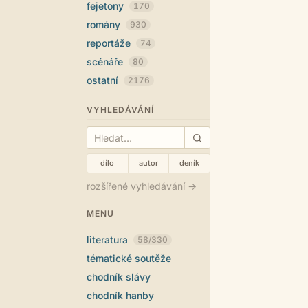
fejetony
170
romány
930
reportáže
74
scénáře
80
ostatní
2176
VYHLEDÁVÁNÍ
dílo
autor
deník
rozšířené vyhledávání →
MENU
literatura
58/330
tématické soutěže
chodník slávy
chodník hanby