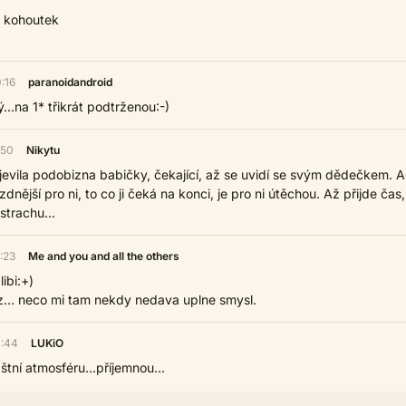
e kohoutek
:16
paranoidandroid
ý...na 1* třikrát podtrženou:-)
:50
Nikytu
jevila podobizna babičky, čekající, až se uvidí se svým dědečkem. A
dnější pro ni, to co ji čeká na konci, je pro ni útěchou. Až přijde čas,
strachu...
:23
Me and you and all the others
libi:+)
yz... neco mi tam nekdy nedava uplne smysl.
0:44
LUKiO
tní atmosféru...příjemnou...