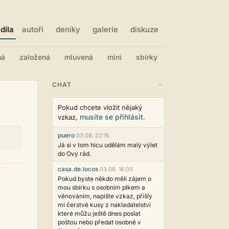
díla
autoři
deníky
galerie
diskuze
ná
založená
mluvená
mini
sbírky
−
CHAT
Pokud chcete vložit nějaký
musíte se přihlásit
vzkaz,
.
puero
03.08. 22:15
Já si v tom hicu udělám malý výlet
do Ovy rád.
casa.de.locos
03.08. 16:00
Pokud byste někdo měli zájem o
mou sbírku s osobním plkem a
věnováním, napište vzkaz, přišly
mi čerstvé kusy z nakladatelství
které můžu ještě dnes poslat
poštou nebo předat osobně v