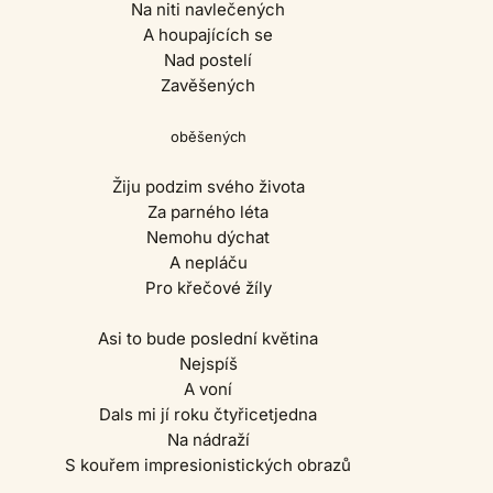
Na niti navlečených
A houpajících se
Nad postelí
Zavěšených
oběšených
Žiju podzim svého života
Za parného léta
Nemohu dýchat
A nepláču
Pro křečové žíly
Asi to bude poslední květina
Nejspíš
A voní
Dals mi jí roku čtyřicetjedna
Na nádraží
S kouřem impresionistických obrazů