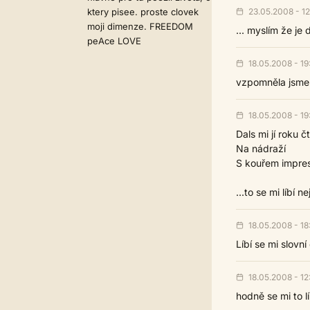
23.05.2008 - 12
ktery pisee. proste clovek
moji dimenze. FREEDOM
... myslím že je
peAce LOVE
18.05.2008 - 19
vzpomněla jsme s
18.05.2008 - 19
Dals mi jí roku č
Na nádraží
S kouřem impres
...to se mi líbí ne
18.05.2008 - 18
Líbí se mi slovn
18.05.2008 - 12
hodně se mi to lí