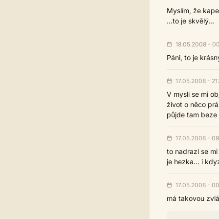
Myslím, že kap
...to je skvělý...
18.05.2008 - 00
Páni, to je krásn
17.05.2008 - 21
V mysli se mi ob
život o něco práz
půjde tam beze 
17.05.2008 - 09
to nadrazi se mi 
je hezka... i kd
17.05.2008 - 0
má takovou zvláš