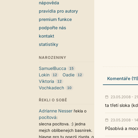
nápověda
pravidla pro autory
premium funkce
podpořte nás
kontakt
statistiky
NAROZENINY
SamuelBucca
15
Lokin
Oadie
12
12
Komentáře (11
Viktoria
12
Vochkadech
10
23.05.2008 - 21
ŘEKLI O SOBĚ
ta třetí sloka (
Adrianne Nesser
řekla o
pocitová
:
23.05.2008 - 14
slecna pocitova. :) jedna
Působivá a mocná
mejch oblibenejch basnirek.
hlavne pro tu poezii zivota, o