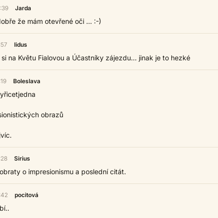
:39
Jarda
 dobře že mám otevřené oči ... :-)
:57
lidus
i na Květu Fialovou a Účastníky zájezdu... jinak je to hezké
:19
Boleslava
tyřicetjedna
ionistických obrazů
jvíc.
:28
Sirius
í obraty o impresionismu a poslední citát.
:42
pocitová
bí..