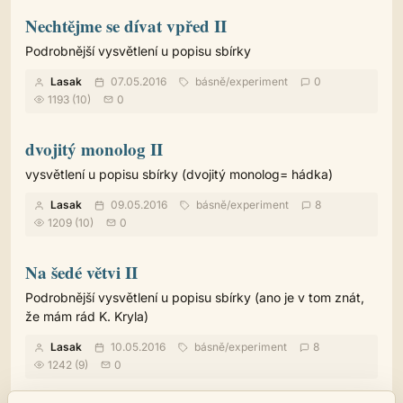
Nechtějme se dívat vpřed II
Podrobnější vysvětlení u popisu sbírky
Lasak
07.05.2016
básně
/
experiment
0
1193 (10)
0
dvojitý monolog II
vysvětlení u popisu sbírky (dvojitý monolog= hádka)
Lasak
09.05.2016
básně
/
experiment
8
1209 (10)
0
Na šedé větvi II
Podrobnější vysvětlení u popisu sbírky (ano je v tom znát,
že mám rád K. Kryla)
Lasak
10.05.2016
básně
/
experiment
8
1242 (9)
0