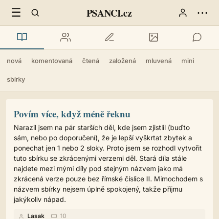
☰
⋯
PSANCI.cz
nová
komentovaná
čtená
založená
mluvená
mini
sbírky
Povím více, když méně řeknu
Narazil jsem na pár starších děl, kde jsem zjistlil (buďto
sám, nebo po doporučení), že je lepší vyškrtat zbytek a
ponechat jen 1 nebo 2 sloky. Proto jsem se rozhodl vytvořit
tuto sbírku se zkrácenými verzemi děl. Stará díla stále
najdete mezi mými díly pod stejným názvem jako má
zkrácená verze pouze bez římské číslice II. Mimochodem s
názvem sbírky nejsem úplně spokojený, takže příjmu
jakýkoliv nápad.
Lasak
10