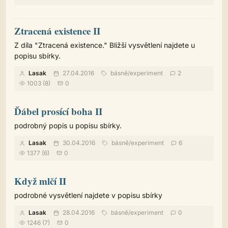
Ztracená existence II
Z díla "Ztracená existence." Bližší vysvětlení najdete u
popisu sbírky.
Lasak
27.04.2016
básně
/
experiment
2
1003 (8)
0
Ďábel prosící boha II
podrobný popis u popisu sbírky.
Lasak
30.04.2016
básně
/
experiment
6
1377 (6)
0
Když mlčí II
podrobné vysvětlení najdete v popisu sbírky
Lasak
28.04.2016
básně
/
experiment
0
1246 (7)
0