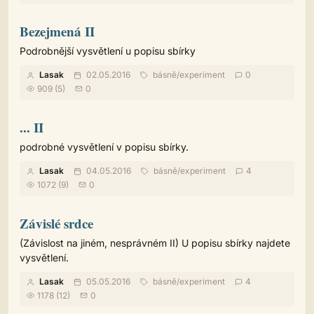
Bezejmená II
Podrobnější vysvětlení u popisu sbírky
Lasak
02.05.2016
básně
/
experiment
0
909 (5)
0
... II
podrobné vysvětlení v popisu sbírky.
Lasak
04.05.2016
básně
/
experiment
4
1072 (9)
0
Závislé srdce
(Závislost na jiném, nesprávném II) U popisu sbírky najdete
vysvětlení.
Lasak
05.05.2016
básně
/
experiment
4
1178 (12)
0