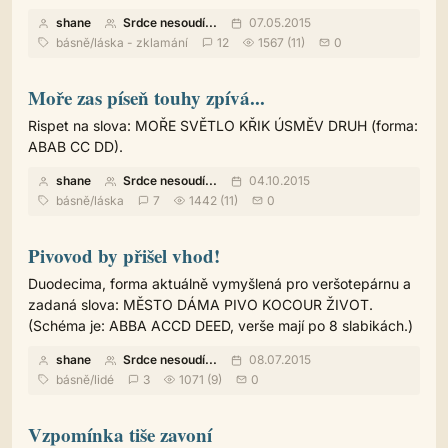
shane
Srdce nesoudí...
07.05.2015
básně
/
láska - zklamání
12
1567 (11)
0
Moře zas píseň touhy zpívá...
Rispet na slova: MOŘE SVĚTLO KŘIK ÚSMĚV DRUH (forma:
ABAB CC DD).
shane
Srdce nesoudí...
04.10.2015
básně
/
láska
7
1442 (11)
0
Pivovod by přišel vhod!
Duodecima, forma aktuálně vymyšlená pro veršotepárnu a
zadaná slova: MĚSTO DÁMA PIVO KOCOUR ŽIVOT.
(Schéma je: ABBA ACCD DEED, verše mají po 8 slabikách.)
shane
Srdce nesoudí...
08.07.2015
básně
/
lidé
3
1071 (9)
0
Vzpomínka tiše zavoní