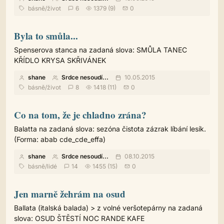
básně
/
život
6
1379 (9)
0
Byla to smůla...
Spenserova stanca na zadaná slova: SMŮLA TANEC
KŘÍDLO KRYSA SKŘIVÁNEK
shane
Srdce nesoudí...
10.05.2015
básně
/
život
8
1418 (11)
0
Co na tom, že je chladno zrána?
Balatta na zadaná slova: sezóna čistota zázrak líbání lesík.
(Forma: abab cde_cde_effa)
shane
Srdce nesoudí...
08.10.2015
básně
/
lidé
14
1455 (15)
0
Jen marně žehrám na osud
Ballata (italská balada) > z volné veršotepárny na zadaná
slova: OSUD ŠTĚSTÍ NOC RANDE KAFE