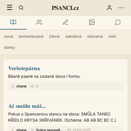
☰
⋯
PSANCI.cz
nová
komentovaná
čtená
založená
mluvená
mini
sbírky
Veršotepárna
Básně psané na zadaná slova i formu.
shane
8
Ač smůlu máš...
Pokus o Spencerovu stancu na slova: SMŮLA TANEC
KŘÍDLO KRYSA SKŘIVÁNEK. (Schéma: AB AB BC BC C.)
shane
Srdce nesoudí...
13.05.2015