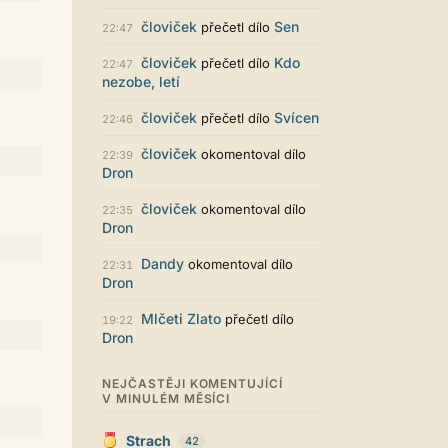
Zajímavý počin. Líbí se mi jak je to
graficky promyšlené.
človiček
Sen
přečetl dílo
22:47
Santiago Dibla
29.07. 11:01
človiček
Kdo
přečetl dílo
22:47
Ahoj všem! Právě jsem publikoval
nezobe, letí
svou druhou sbírku. Dostupná je ve
formátu pdf. Budu moc rád za
človiček
Svícen
přečetl dílo
22:46
přečtení! Sbírka nese název Já v
sobě, dostupná je například zde:
človiček
okomentoval dílo
22:39
https://www.palmknihy.cz/ekniha/j
Dron
a-v-sobe-428529 Santiago :)
Kristína Melegová
27.07. 21:01
človiček
okomentoval dílo
22:35
super práca, symbol toho, že to tu
Dron
ešte žije
Dandy
okomentoval dílo
22:31
Strach
26.07. 21:35
Dron
Pena pace Lukio,... bude to tvrdy
zvykani po tech x letech ale
Mlčeti Zlato
přečetl dílo
19:22
zvykneme sei
Dron
Terri42
26.07. 20:42
Na mobilu to vypadá super :-)
NEJČASTĚJI KOMENTUJÍCÍ
chvilku jsem si zvykala, ale je to
V MINULÉM MĚSÍCI
moc pěkné
LUKiO
26.07. 20:38
Strach
42