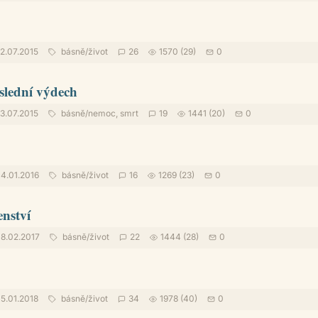
2.07.2015
básně
/
život
26
1570 (29)
0
slední výdech
3.07.2015
básně
/
nemoc, smrt
19
1441 (20)
0
4.01.2016
básně
/
život
16
1269 (23)
0
enství
8.02.2017
básně
/
život
22
1444 (28)
0
5.01.2018
básně
/
život
34
1978 (40)
0