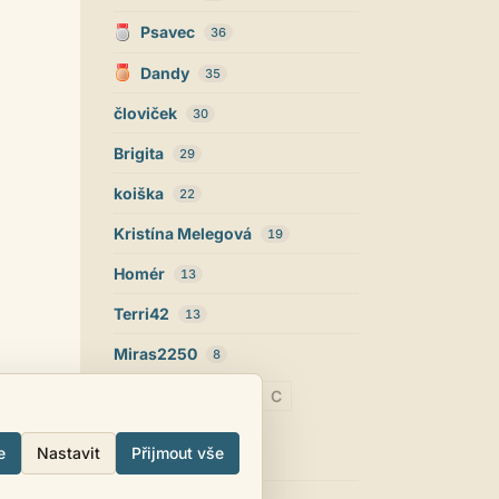
Sloupce a odkazy v nich zůstaly
stejné, na původních místech. Jen
Psavec
36
jsem pár zbytečných odstranil. Na
mobilu sloupce schovány přes
Dandy
35
horní ikonky.
človiček
30
Jarda468
26.07. 20:24
No vypadá líp, rozhraní je jiné, ale
Brigita
29
to bude o zvyku, i když na první
pohled to trošku stísněné je :)
koiška
22
štiler
26.07. 18:25
hrůza. Ale lepší, než kdyby to tady
Kristína Melegová
19
lukio smazal
Homér
13
Jarda468
26.07. 09:27
Wow, nový vzhled je moc pěkný :)
Terri42
13
Strach
08.07. 01:13
Miras2250
8
Ti chce krumpáč
Brigita
07.07. 07:40
A
B
C
Přece Kampa, ta hravě strčí do
kapsy i Trumpa
e
Nastavit
Přijmout vše
casa.de.locos
05.07. 21:12
Přerov