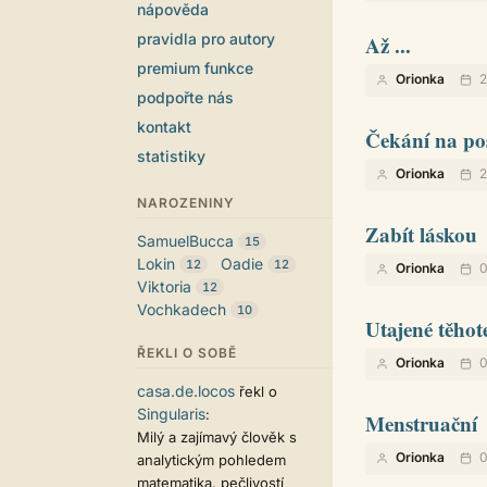
nápověda
pravidla pro autory
Až ...
premium funkce
Orionka
2
podpořte nás
kontakt
Čekání na po
statistiky
Orionka
2
NAROZENINY
Zabít láskou
SamuelBucca
15
Lokin
Oadie
12
12
Orionka
0
Viktoria
12
Vochkadech
10
Utajené těhot
ŘEKLI O SOBĚ
Orionka
0
casa.de.locos
řekl o
Singularis
:
Menstruační
Milý a zajímavý člověk s
Orionka
0
analytickým pohledem
matematika, pečlivostí