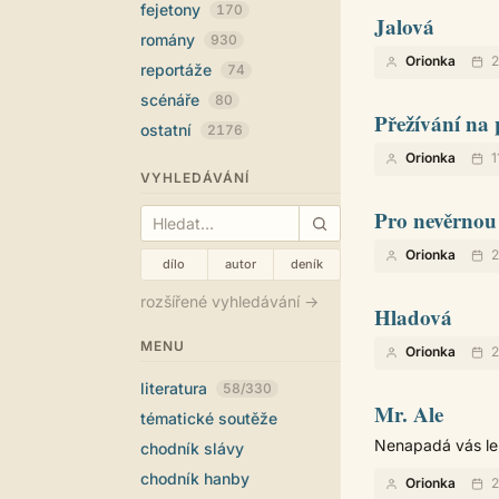
fejetony
170
Jalová
romány
930
Orionka
2
reportáže
74
scénáře
80
Přežívání na 
ostatní
2176
Orionka
1
VYHLEDÁVÁNÍ
Pro nevěrnou
Orionka
2
dílo
autor
deník
rozšířené vyhledávání →
Hladová
MENU
Orionka
2
literatura
58/330
Mr. Ale
tématické soutěže
Nenapadá vás le
chodník slávy
chodník hanby
Orionka
2