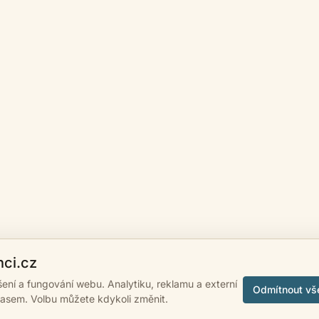
nci.cz
ášení a fungování webu. Analytiku, reklamu a externí
Odmítnout vš
lasem. Volbu můžete kdykoli změnit.