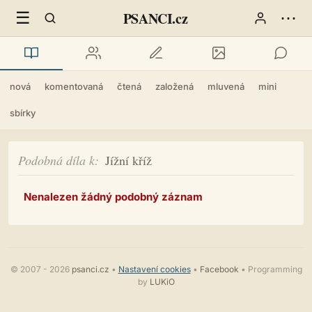
☰
⋯
PSANCI.cz
nová
komentovaná
čtená
založená
mluvená
mini
sbírky
Podobná díla k
Jížní kříž
Nenalezen žádný podobný záznam
© 2007 - 2026
psanci.cz
•
Nastavení cookies
•
Facebook
• Programming
by
LUKiO