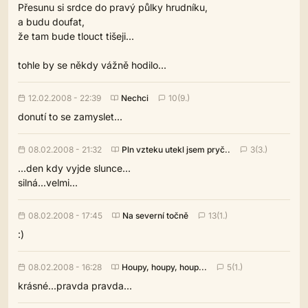
Přesunu si srdce do pravý půlky hrudníku,
a budu doufat,
že tam bude tlouct tišeji...
tohle by se někdy vážně hodilo...
12.02.2008 - 22:39
Nechci
10(9.)
donutí to se zamyslet...
08.02.2008 - 21:32
Pln vzteku utekl jsem pryč..
3(3.)
...den kdy vyjde slunce...
silná...velmi...
08.02.2008 - 17:45
Na severní točně
13(1.)
:)
08.02.2008 - 16:28
Houpy, houpy, houp...
5(1.)
krásné...pravda pravda...