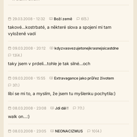
29.03.2008 - 12:32
Boží země
6(5.)
takové...kostrbaté, a některé slova a spojení mi tam
vyloženě vadí
09.03.2008 - 20:12
kdyzvasvezujetonejkrasnejsicastdne
13(4.)
taky jsem v prdeli...tohle je tak silné...och
09.03.2008 - 15:55
Extravagance jako průřez životem
3(1.)
líbí se mi to, a myslím, že jsem tu myšlenku pochytila:)
08.03.2008 - 23:08
Jdi dál !
7(1.)
walk on...:)
08.03.2008 - 23:05
NEONACIZMUS
10(4.)