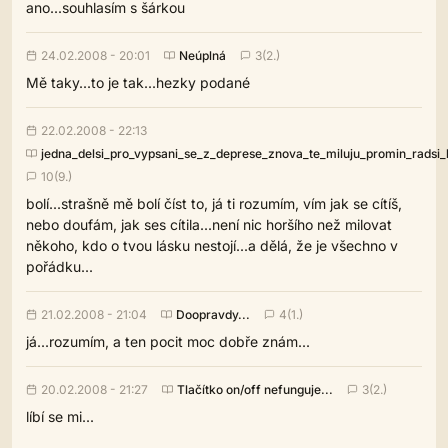
ano...souhlasím s šárkou
24.02.2008 - 20:01
Neúplná
3(2.)
Mě taky...to je tak...hezky podané
22.02.2008 - 22:13
jedna_delsi_pro_vypsani_se_z_deprese_znova_te_miluju_promin_rads
10(9.)
bolí...strašně mě bolí číst to, já ti rozumím, vím jak se cítíš,
nebo doufám, jak ses cítila...není nic horšího než milovat
někoho, kdo o tvou lásku nestojí...a dělá, že je všechno v
pořádku...
21.02.2008 - 21:04
Doopravdy...
4(1.)
já...rozumím, a ten pocit moc dobře znám...
20.02.2008 - 21:27
Tlačítko on/off nefunguje...
3(2.)
líbí se mi...