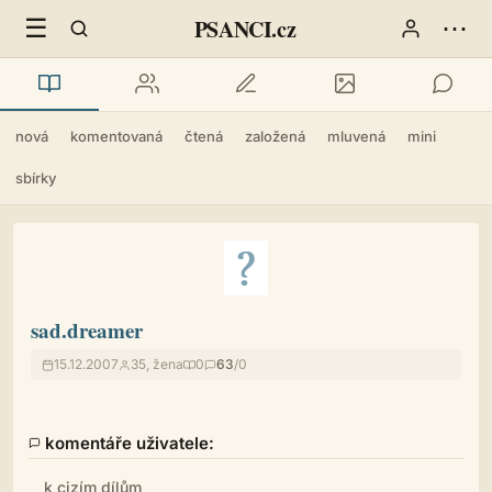
☰
⋯
PSANCI.cz
nová
komentovaná
čtená
založená
mluvená
mini
sbírky
sad.dreamer
15.12.2007
35, žena
0
63
/0
komentáře uživatele:
k cizím dílům