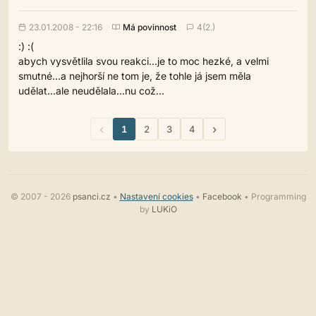
23.01.2008 - 22:16
Má povinnost
4(2.)
:) :(
abych vysvětlila svou reakci...je to moc hezké, a velmi
smutné...a nejhorší ne tom je, že tohle já jsem měla
udělat...ale neudělala...nu což...
‹
›
1
2
3
4
© 2007 - 2026
psanci.cz
•
Nastavení cookies
•
Facebook
• Programming
by
LUKiO