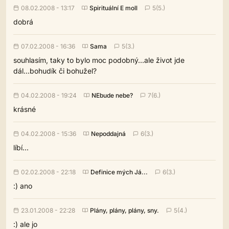
08.02.2008 - 13:17
Spirituální E moll
5(5.)
dobrá
07.02.2008 - 16:36
Sama
5(3.)
souhlasím, taky to bylo moc podobný...ale život jde
dál...bohudík či bohužel?
04.02.2008 - 19:24
NEbude nebe?
7(6.)
krásné
04.02.2008 - 15:36
Nepoddajná
6(3.)
líbí...
02.02.2008 - 22:18
Definice mých Já...
6(3.)
:) ano
23.01.2008 - 22:28
Plány, plány, plány, sny.
5(4.)
:) ale jo