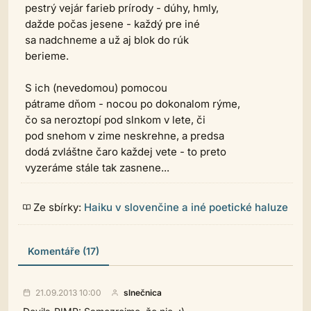
pestrý vejár farieb prírody - dúhy, hmly,
dažde počas jesene - každý pre iné
sa nadchneme a už aj blok do rúk
berieme.
S ich (nevedomou) pomocou
pátrame dňom - nocou po dokonalom rýme,
čo sa neroztopí pod slnkom v lete, či
pod snehom v zime neskrehne, a predsa
dodá zvláštne čaro každej vete - to preto
vyzeráme stále tak zasnene...
Ze sbírky:
Haiku v slovenčine a iné poetické haluze
Komentáře (17)
21.09.2013 10:00
slnečnica