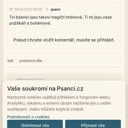
19.09.2013 09:38
puero
Tví básníci jsou takoví tragičtí hrdinové. Ti mí jsou zase
požitkáři a bohémové.
Pokud chcete vložit komentář, musíte se přihlásit.
tisk
podobná díla
← PŘEDCHOZÍ DÍLO
Živý pohľad slepých očí
Vaše soukromí na Psanci.cz
Nezbytné cookies zajišťují přihlášení a fungování webu.
NÁSLEDUJÍCÍ DÍLO →
Analytiku, reklamu a externí obsah načteme jen s vaším
Nechcem Ti ublížiť...
souhlasem. Volbu můžete kdykoli změnit.
Podrobnosti o cookies
Odmítnout vše
Přijmout vše