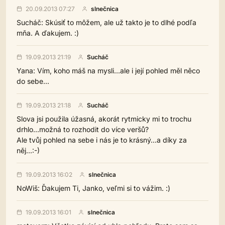
20.09.2013 07:27
slnečnica
Sucháč: Skúsiť to môžem, ale už takto je to dlhé podľa
mňa. A ďakujem. :)
19.09.2013 21:19
Sucháč
Yana: Vím, koho máš na mysli...ale i její pohled měl něco
do sebe...
19.09.2013 21:18
Sucháč
Slova jsi použila úžasná, akorát rytmicky mi to trochu
drhlo...možná to rozhodit do více veršů?
Ale tvůj pohled na sebe i nás je to krásný...a díky za
něj...:-)
19.09.2013 16:02
slnečnica
NoWiš: Ďakujem Ti, Janko, veľmi si to vážim. :)
19.09.2013 16:01
slnečnica