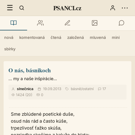
☰
⋯
PSANCI.cz
nová
komentovaná
čtená
založená
mluvená
mini
sbírky
O nás, básnikoch
... my a naše inšpirácie...
slnečnica
19.09.2013
básně
/
ostatní
17
1424 (20)
0
Sme zblúdené poetické duše,
osud nás rád a často kúše,
trpezlivosť ťažko skúša,
nezriedka skočíme z kaluže do blata;