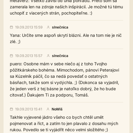
metaverz: Všetko závisí od uhla pohľadu. Preto som sa
zamerala len na zdroje našich inšpirácií. Je možné tú tému
uchopiť z viacerých strán, pochopiteľne. :)
19.09.2013 15:59
slnečnica
Yana: Určite sme aspoň skrytí blázni. Ale na tom nie je nič
zlé. ;)
19.09.2013 15:57
slnečnica
puero: Osobne mám v sebe niečo aj z toho Tvojho
pôžitkárskeho bohéma. Mimochodom, pánovi Peterajovi
sa Kúzelník páčil, čo sa nedá povedať o ostatných
básňach, takže som si vydýchla. ;) (Dokonca sa vyjadril,
že jeden verš z tej básne je natoľko dobrý, že ho bude
citovať.) Ďakujem Ti za podporu, Tomáš.
19.09.2013 15:41
NoWiš
Takhle vyjevené jádro všeho co bych chtěl umět
pojmenovat a říct, a zatím to jen plavalo z dosahu mých
rukou. Povedlo se ti vyjádřit něco velmi složitého ;)