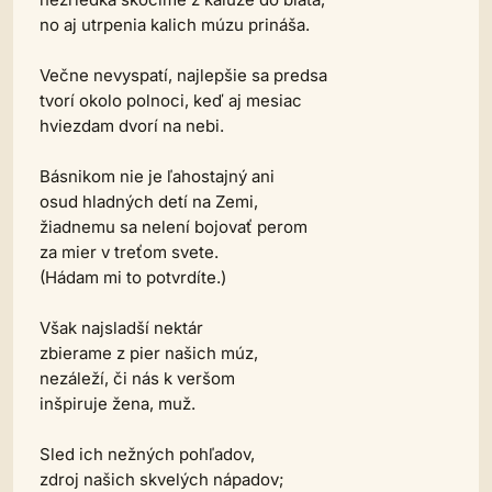
no aj utrpenia kalich múzu prináša.
Večne nevyspatí, najlepšie sa predsa
tvorí okolo polnoci, keď aj mesiac
hviezdam dvorí na nebi.
Básnikom nie je ľahostajný ani
osud hladných detí na Zemi,
žiadnemu sa nelení bojovať perom
za mier v treťom svete.
(Hádam mi to potvrdíte.)
Však najsladší nektár
zbierame z pier našich múz,
nezáleží, či nás k veršom
inšpiruje žena, muž.
Sled ich nežných pohľadov,
zdroj našich skvelých nápadov;