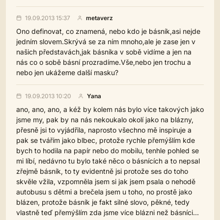
19.09.2013 15:37
metaverz
Ono definovat, co znamená, nebo kdo je básník,asi nejde
jedním slovem.Skrývá se za ním mnoho,ale je zase jen v
našich představách,jak básníka v sobě vidíme a jen na
nás co o sobě básní prozradíme.Vše,nebo jen trochu a
nebo jen ukážeme další masku?
19.09.2013 10:20
Yana
ano, ano, ano, a kéž by kolem nás bylo více takových jako
jsme my, pak by na nás nekoukalo okolí jako na blázny,
přesně jsi to vyjádřila, naprosto všechno mě inspiruje a
pak se tvářím jako blbec, protože rychle přemýšlím kde
bych to hodila na papír nebo do mobilu, tenhle pohled se
mi líbí, nedávno tu bylo také něco o básnících a to nepsal
zřejmě básník, to ty evidentně jsi protože ses do toho
skvěle vžila, vzpomněla jsem si jak jsem psala o nehodě
autobusu s dětmi a brečela jsem u toho, no prostě jako
blázen, protože básník je fakt silné slovo, pěkné, tedy
vlastně teď přemýšlím zda jsme více blázni než básníci...