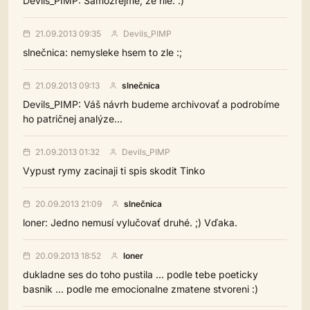
Devils_PIMP: Samozrejme, že nie. :)
21.09.2013 09:35
Devils_PIMP
slnečnica: nemysleke hsem to zle :;
21.09.2013 09:13
slnečnica
Devils_PIMP: Váš návrh budeme archivovať a podrobíme
ho patričnej analýze...
21.09.2013 01:32
Devils_PIMP
Vypust rymy zacinaji ti spis skodit Tinko
20.09.2013 21:09
slnečnica
loner: Jedno nemusí vylučovať druhé. ;) Vďaka.
20.09.2013 18:52
loner
dukladne ses do toho pustila ... podle tebe poeticky
basnik ... podle me emocionalne zmatene stvoreni :)