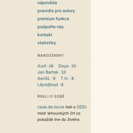
nápověda
pravidla pro autory
premium funkce
podpořte nás
kontakt
statistiky
NAROZENINY
Auril
Daya
18
15
Jan Bartek
12
AenSL
T.H.
8
8
Lilyodjinud
8
ŘEKLI O SOBĚ
casa.de.locos
DDD
řekl o
:
mistr lehounkých črt co
pokaždé tne do živého.