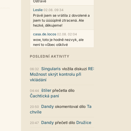
Ostravě
Leslie
02.08. 09:34
Právě jsem se vrátila z dovolené a
jsem tu úúúúplně ztracená. Ale
hezké, děkujeme!
casa.de.locos
02.08. 02:04
wow, toto je hodně nezvyk, ale
není to vůbec ošklivé
Jarda468
31.07. 12:50
POSLEDNÍ AKTIVITY
Už i počet přečtení jde vidět,
reklama co zasahovala do chatu je
Singularis
RE:
vložila diskuzi
myslím také už v pořádku,
06:32
Možnost skrýt kontrolu při
perfektní práce :)
vkládání
Singularis
30.07. 06:19
Líbí se mi tmavá varianta nového
štiler
přečetla dílo
04:44
vzhledu. Na některých místech
Čachtická paní
jsou sice mezi prvky příliš velké
mezery, ale když mě to bude štvát,
Dandy
Ta
okomentoval dílo
20:50
určitě to půjde upravit místním
chvíle
stylem... Celkově je styl dobře
funkční a příjemný. Podvedl se.
Dandy
Družice
přečetl dílo
20:47
puero
29.07. 11:53