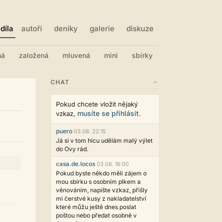
díla
autoři
deníky
galerie
diskuze
ná
založená
mluvená
mini
sbírky
−
CHAT
Pokud chcete vložit nějaký
musíte se přihlásit
vzkaz,
.
puero
03.08. 22:15
Já si v tom hicu udělám malý výlet
do Ovy rád.
casa.de.locos
03.08. 16:00
Pokud byste někdo měli zájem o
mou sbírku s osobním plkem a
věnováním, napište vzkaz, přišly
mi čerstvé kusy z nakladatelství
které můžu ještě dnes poslat
poštou nebo předat osobně v