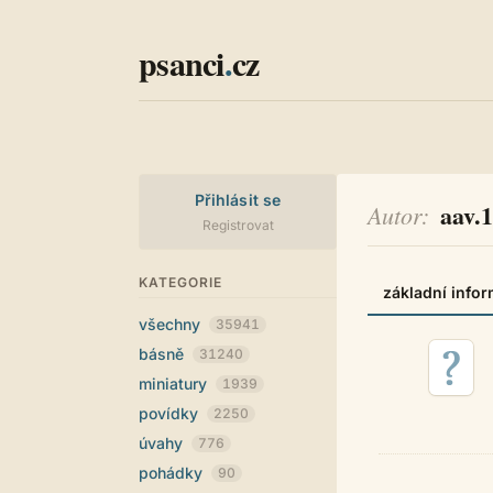
psanci
.
cz
Přihlásit se
aav.
Autor
Registrovat
KATEGORIE
základní info
všechny
35941
básně
31240
miniatury
1939
povídky
2250
úvahy
776
pohádky
90