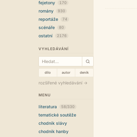
fejetony
170
romány
930
reportáže
74
scénáře
80
ostatní
2176
VYHLEDÁVÁNÍ
dílo
autor
deník
rozšířené vyhledávání →
MENU
literatura
58/330
tematické soutěže
chodník slávy
chodník hanby