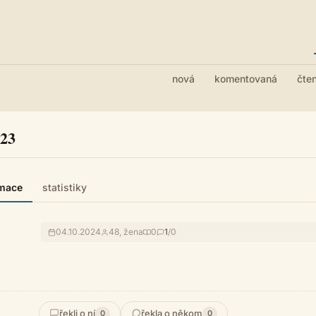
nová
komentovaná
čte
123
rmace
statistiky
04.10.2024
48, žena
0
1
/0
řekli o ní
řekla o někom
0
0