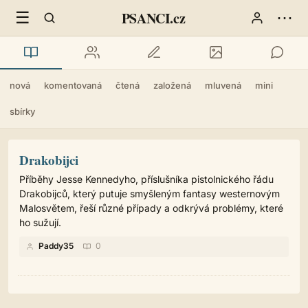
☰
⋯
PSANCI.cz
nová
komentovaná
čtená
založená
mluvená
mini
sbírky
Drakobijci
Příběhy Jesse Kennedyho, příslušníka pistolnického řádu
Drakobijců, který putuje smyšleným fantasy westernovým
Malosvětem, řeší různé případy a odkrývá problémy, které
ho sužují.
Paddy35
0