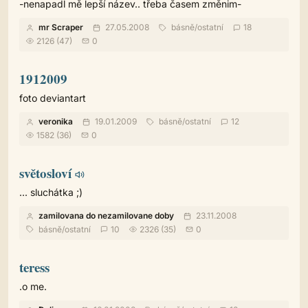
-nenapadl mě lepší název.. třeba časem změnim-
mr Scraper
27.05.2008
básně
/
ostatní
18
2126 (47)
0
1912009
foto deviantart
veronika
19.01.2009
básně
/
ostatní
12
1582 (36)
0
světosloví
... sluchátka ;)
zamilovana do nezamilovane doby
23.11.2008
básně
/
ostatní
10
2326 (35)
0
teress
.o me.