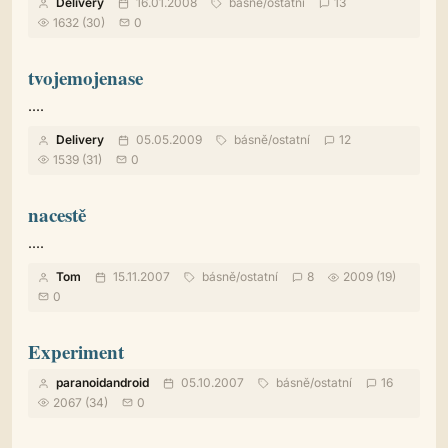
Delivery
16.01.2008
básně
/
ostatní
13
1632 (30)
0
tvojemojenase
....
Delivery
05.05.2009
básně
/
ostatní
12
1539 (31)
0
nacestě
....
Tom
15.11.2007
básně
/
ostatní
8
2009 (19)
0
Experiment
paranoidandroid
05.10.2007
básně
/
ostatní
16
2067 (34)
0