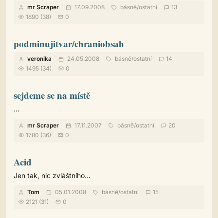
mr Scraper
17.09.2008
básně
/
ostatní
13
1890 (38)
0
podminujitvar/chraniobsah
veronika
24.05.2008
básně
/
ostatní
14
1495 (34)
0
sejdeme se na místě
...
mr Scraper
17.11.2007
básně
/
ostatní
20
1780 (36)
0
Acid
Jen tak, nic zvláštního...
Tom
05.01.2008
básně
/
ostatní
15
2121 (31)
0