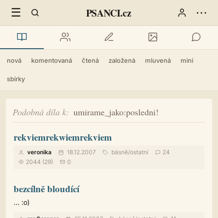
☰
⋯
PSANCI.cz
nová
komentovaná
čtená
založená
mluvená
mini
sbírky
Podobná díla k
umirame_jako:posledni!
rekviemrekwiemrekviem
veronika
18.12.2007
básně
/
ostatní
24
2044 (29)
0
bezcílně bloudící
... :o)