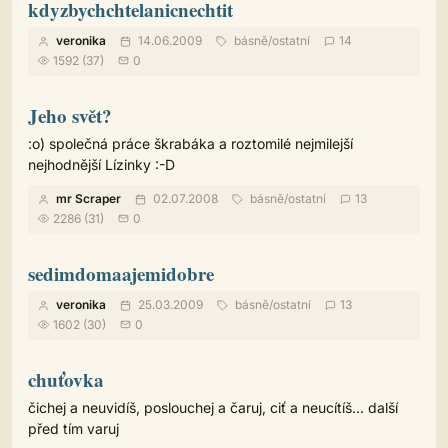
kdyzbychchtelanicnechtit
veronika
14.06.2009
básně
/
ostatní
14
1592 (37)
0
Jeho svět?
:o) společná práce škrabáka a roztomilé nejmilejší
nejhodnější Lízinky :-D
mr Scraper
02.07.2008
básně
/
ostatní
13
2286 (31)
0
sedimdomaajemidobre
veronika
25.03.2009
básně
/
ostatní
13
1602 (30)
0
chuťovka
čichej a neuvidíš, poslouchej a čaruj, ciť a neucítíš... další
před tím varuj