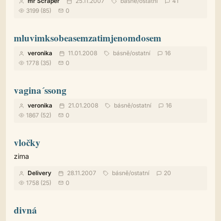
mr Scraper
25.11.2007
básně
/
ostatní
41
3199 (85)
0
mluvimksobeasemzatimjenomdosem
veronika
11.01.2008
básně
/
ostatní
16
1778 (35)
0
vagina´ssong
veronika
21.01.2008
básně
/
ostatní
16
1867 (52)
0
vločky
zima
Delivery
28.11.2007
básně
/
ostatní
20
1758 (25)
0
divná