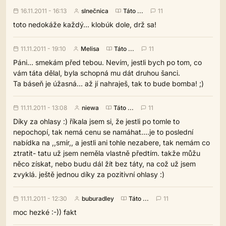
16.11.2011 - 16:13
slnečnica
Táto ...
11
toto nedokáže každý... klobúk dole, drž sa!
11.11.2011 - 19:10
Melisa
Táto ...
11
Páni... smekám před tebou. Nevím, jestli bych po tom, co
vám táta dělal, byla schopná mu dát druhou šanci.
Ta báseň je úžasná... až jí nahraješ, tak to bude bomba! ;)
11.11.2011 - 13:08
niewa
Táto ...
11
Díky za ohlasy :) říkala jsem si, že jestli po tomle to
nepochopí, tak nemá cenu se namáhat....je to poslední
nabídka na ,,smír,, a jestli ani tohle nezabere, tak nemám co
ztratit- tatu už jsem neměla vlastně předtím. takže můžu
něco získat, nebo budu dál žít bez táty, na což už jsem
zvyklá. ještě jednou díky za pozitivní ohlasy :)
11.11.2011 - 12:30
buburadley
Táto ...
11
moc hezké :-)) fakt