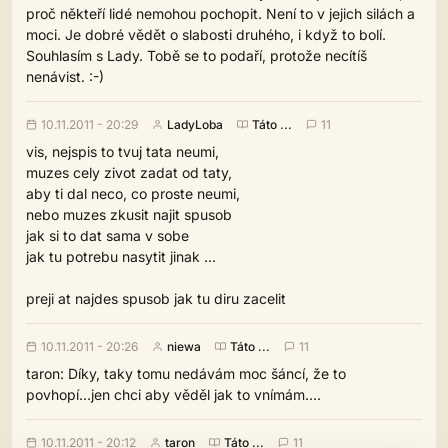
proč někteří lidé nemohou pochopit. Není to v jejich silách a
moci. Je dobré vědět o slabosti druhého, i když to bolí.
Souhlasím s Lady. Tobě se to podaří, protože necítíš
nenávist. :-)
10.11.2011 - 20:29
LadyLoba
Táto ...
11
vis, nejspis to tvuj tata neumi,
muzes cely zivot zadat od taty,
aby ti dal neco, co proste neumi,
nebo muzes zkusit najit spusob
jak si to dat sama v sobe
jak tu potrebu nasytit jinak ...
preji at najdes spusob jak tu diru zacelit
10.11.2011 - 20:26
niewa
Táto ...
11
taron: Díky, taky tomu nedávám moc šáncí, že to
povhopí...jen chci aby věděl jak to vnímám....
10.11.2011 - 20:12
taron
Táto ...
11