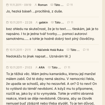
11.11.2011 - 09:19
Roman
Táto ...
11
Jo, hezká báseň ...procítěná, z duše.
10.11.2011 - 22:28
gabkin
Táto ...
11
bez ohledu na skutečnost, že je to text...... tleskám, jak je to
napsáno. I to je jedna tvář tvorby..... pomoci autorovi
samotnému..... a tohle je hodně dobrý text plný člověčiny.
10.11.2011 - 21:11
Náčelník Holá Ruka
Táto ...
11
Nedokážu to jinak napsat... Uznávám tě ;)
10.11.2011 - 21:03
ARA
Táto ...
11
To je těžká věc. Mám jednu kamarádku, kterou její manžel
málem zabil. Od té doby nemá slezinu. V nemocnici řekla,
že upadla se schodů, aby ho nezavřeli. A on? O to neví! On
to vytěsnil do téměř nevědomí. A když mu to připomene,
rozčílí se, jako by si to vymyslela. Tohle je vnitřní obranná
reakce, která se děje nevědomě. Obrana, aby se člověk
nemusel buď zbláznit nebo třeba stydět. To je ten důvod,