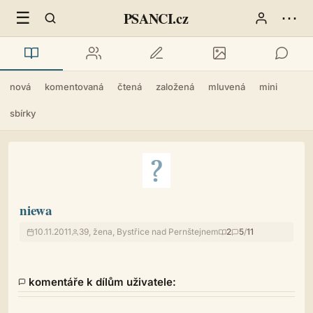
☰
⋯
PSANCI.cz
nová
komentovaná
čtená
založená
mluvená
mini
sbírky
niewa
10.11.2011
39, žena, Bystřice nad Pernštejnem
2
5
/
11
komentáře k dílům uživatele: